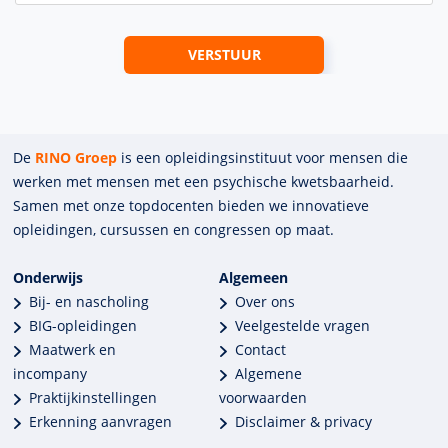
De
RINO Groep
is een opleidings­insti­tuut voor mensen die
werken met mensen met een psychische kwets­baar­heid.
Samen met onze top­docenten bieden we innova­tieve
opleidingen, cursussen en congres­sen op maat.
Onderwijs
Algemeen
Bij- en nascholing
Over ons
BIG-opleidingen
Veelgestelde vragen
Maatwerk en
Contact
incompany
Algemene
Praktijkinstellingen
voorwaarden
Erkenning aanvragen
Disclaimer & privacy