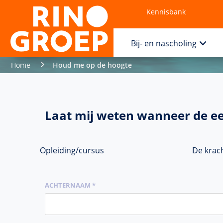
Kennisbank
Contact
Bij- en nascholing
Home
Houd me op de hoogte
Laat mij weten wanneer de ee
Opleiding/cursus
De krac
ACHTERNAAM *