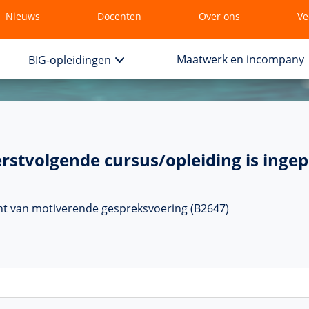
Nieuws
Docenten
Over ons
Ve
Maatwerk en incompany
BIG-opleidingen
rstvolgende cursus/opleiding is ingep
ht van motiverende gespreksvoering (B2647)