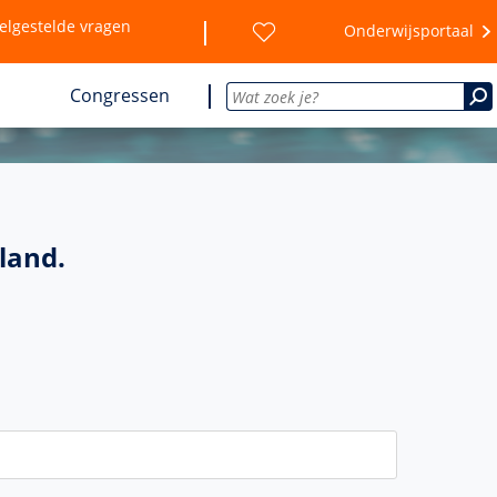
elgestelde vragen
Onderwijsportaal
Congressen
land.