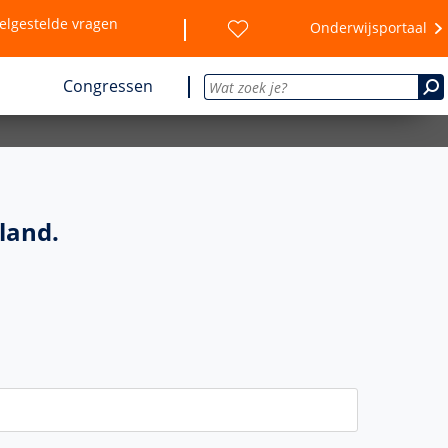
elgestelde vragen
Onderwijsportaal
Congressen
land.