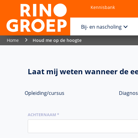
Kennisbank
Contact
Bij- en nascholing
Home
Houd me op de hoogte
Laat mij weten wanneer de ee
Opleiding/cursus
Diagnos
ACHTERNAAM *