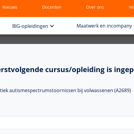
Nieuws
Docenten
Over ons
Ve
Maatwerk en incompany
BIG-opleidingen
rstvolgende cursus/opleiding is ingep
tiek autismespectrumstoornissen bij volwassenen (A2689)