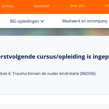
Nieuws
Docenten
Over ons
Ve
Maatwerk en incompany
BIG-opleidingen
rstvolgende cursus/opleiding is ingep
ule 6: Trauma binnen de ouder-kindrelatie (IM2506)