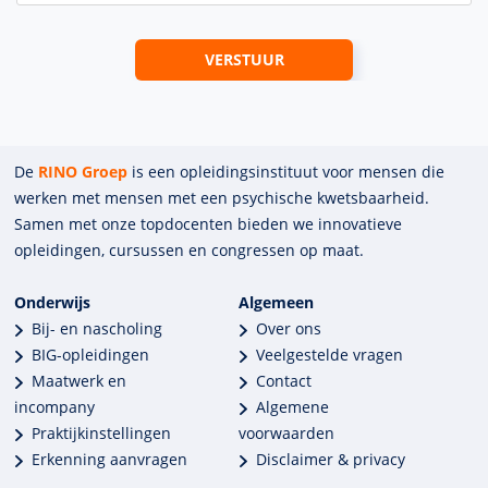
De
RINO Groep
is een opleidings­insti­tuut voor mensen die
werken met mensen met een psychische kwets­baar­heid.
Samen met onze top­docenten bieden we innova­tieve
opleidingen, cursussen en congres­sen op maat.
Onderwijs
Algemeen
Bij- en nascholing
Over ons
BIG-opleidingen
Veelgestelde vragen
Maatwerk en
Contact
incompany
Algemene
Praktijkinstellingen
voorwaarden
Erkenning aanvragen
Disclaimer & privacy