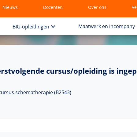
Nieuws
Docenten
Over ons
Ve
Maatwerk en incompany
BIG-opleidingen
rstvolgende cursus/opleiding is ingep
cursus schematherapie (B2543)