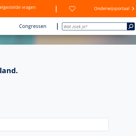
elgestelde vragen
Onderwijsportaal
Congressen
land.