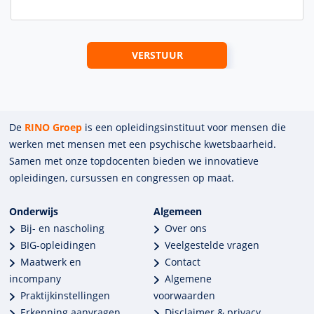
De
RINO Groep
is een opleidings­insti­tuut voor mensen die
werken met mensen met een psychische kwets­baar­heid.
Samen met onze top­docenten bieden we innova­tieve
opleidingen, cursussen en congres­sen op maat.
Onderwijs
Algemeen
Bij- en nascholing
Over ons
BIG-opleidingen
Veelgestelde vragen
Maatwerk en
Contact
incompany
Algemene
Praktijkinstellingen
voorwaarden
Erkenning aanvragen
Disclaimer & privacy