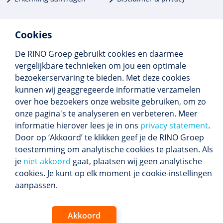
Cookies
De RINO Groep gebruikt cookies en daarmee
Meer dan 250 opleidingen
vergelijkbare technieken om jou een optimale
Alle BIG-opleidingen in huis
bezoekerservaring te bieden. Met deze cookies
Cedeo-erkend en CRKBO-geregistreerd
kunnen wij geaggregeerde informatie verzamelen
Gemiddelde beoordeling 8,4
over hoe bezoekers onze website gebruiken, om zo
onze pagina's te analyseren en verbeteren. Meer
informatie hierover lees je in ons
privacy statement
.
Door op ‘Akkoord’ te klikken geef je de RINO Groep
Volg ons
toestemming om analytische cookies te plaatsen. Als
Blijf op de hoogte van het (nieuwe) scholings­
je
niet akkoord
gaat, plaatsen wij geen analytische
aanbod en ons laatste nieuws.
cookies. Je kunt op elk moment je cookie-instellingen
Inschrijven nieuwsbrief
aanpassen.
Akkoord