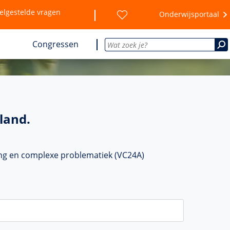
elgestelde vragen
Onderwijsportaal
Congressen
land.
ing en complexe problematiek (VC24A)