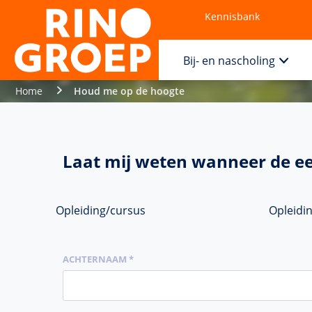
Kennisbank
Contact
Bij- en nascholing
Home
Houd me op de hoogte
Laat mij weten wanneer de ee
Opleiding/cursus
Opleidi
ACHTERNAAM *