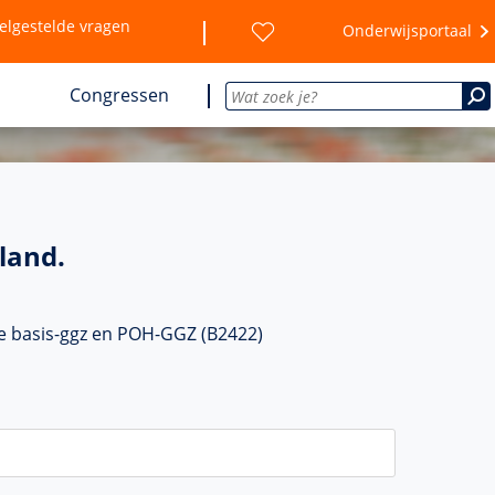
elgestelde vragen
Onderwijsportaal
Congressen
land.
e basis-ggz en POH-GGZ (B2422)