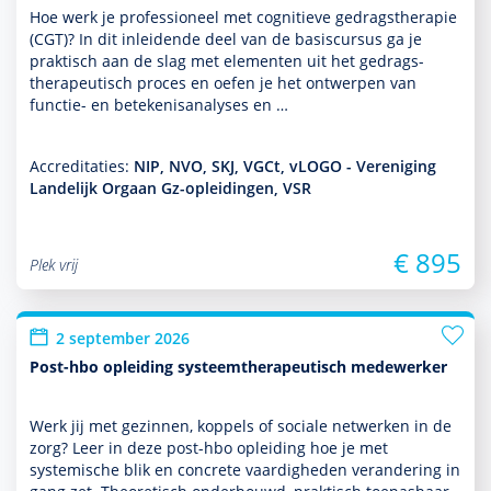
Hoe werk je professioneel met cogni­tieve gedrags­thera­pie
(CGT)? In dit inleidende deel van de basis­cursus ga je
prak­tisch aan de slag met elementen uit het gedrags­
thera­peu­tisch proces en oefen je het ontwerpen van
functie- en bete­kenisanalyses en …
Accreditaties:
NIP, NVO, SKJ, VGCt, vLOGO - Vereniging
Landelijk Orgaan Gz-opleidingen, VSR
€ 895
Plek vrij
2 september 2026
Post-hbo opleiding systeemtherapeutisch medewerker
Werk jij met gezin­nen, koppels of sociale netwerken in de
zorg? Leer in deze post-hbo opleiding hoe je met
systemische blik en concrete vaar­dig­heden veran­de­ring in