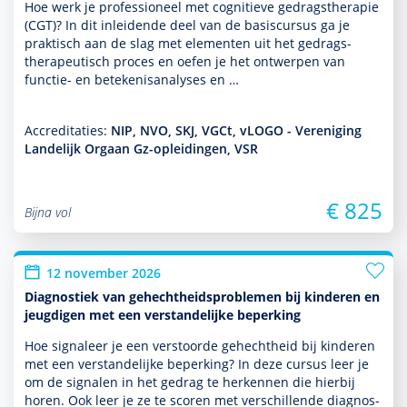
Hoe werk je professioneel met cogni­tieve gedrags­thera­pie
(CGT)? In dit inleidende deel van de basis­cursus ga je
prak­tisch aan de slag met elementen uit het gedrags­
thera­peu­tisch proces en oefen je het ontwerpen van
functie- en bete­kenisanalyses en …
Accreditaties:
NIP, NVO, SKJ, VGCt, vLOGO - Vereniging
Landelijk Orgaan Gz-opleidingen, VSR
€ 825
Bijna vol
12 november 2026
Diagnostiek van gehechtheidsproblemen bij kinderen en
jeugdigen met een verstandelijke beperking
Hoe signaleer je een verstoorde gehechtheid bij kin­de­ren
met een ver­stande­lijke beper­king? In deze cursus leer je
om de signalen in het gedrag te herkennen die hierbij
horen. Ook leer je ze te scoren met ver­schil­lende diag­nos­