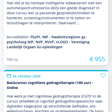
Hoe stel je bij normaal intelligente vol­was­senen met een
autisme­spectrum­stoor­nis (ASS) een goede diag­nose? In
deze cursus leer je pas­sende gesprekstech­nieken te
hanteren, screeningsinstru­men­ten in te zetten en
testuitslagen te inter­pre­te­ren. Daarnaast …
Accreditaties:
FGzPt, NIP - Kwalteitsregister gz-
psycholoog NIP, NVP, NVvP, vLOGO - Vereniging
Landelijk Orgaan Gz-opleidingen
€ 955
Plek vrij
26 oktober 2026
Basiscursus cognitieve gedragstherapie (100 uur) -
Online
Hoe werk je met cogni­tieve gedrags­thera­pie (CGT)? In de
cursus ontwik­kel je cognitief gedrags­thera­peu­tische vaar­
dig­heden toegespitst op ver­schil­lende leeftijden, ont­
wikke­lingsfasen, klachten en probleemgebieden. De basis