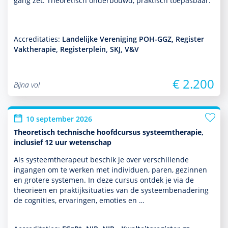
gang zet. Theoretisch onderbouwd, prak­tisch toepasbaar.
Accreditaties:
Landelijke Vereniging POH-GGZ, Register
Vaktherapie, Registerplein, SKJ, V&V
€ 2.200
Bijna vol
10 september 2026
Theoretisch technische hoofdcursus systeemtherapie,
inclusief 12 uur wetenschap
Als systeem­thera­peut beschik je over ver­schil­lende
ingangen om te werken met individuen, paren, gezin­nen
en grotere systemen. In deze cursus ontdek je via de
theorieën en prak­tijksituaties van de systeembenade­ring
de cognities, ervaringen, emoties en …