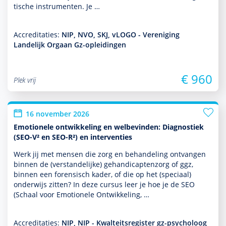
tische instru­men­ten. Je …
Accreditaties:
NIP, NVO, SKJ, vLOGO - Vereniging
Landelijk Orgaan Gz-opleidingen
€ 960
Plek vrij
16 november 2026
Emotionele ontwikkeling en welbevinden: Diagnostiek
(SEO-V² en SEO-R²) en interventies
Werk jij met mensen die zorg en behan­del­ing ontvangen
binnen de (ver­stande­lijke) gehandi­capten­zorg of ggz,
binnen een foren­sisch kader, of die op het (speciaal)
onder­wijs zitten? In deze cursus leer je hoe je de SEO
(Schaal voor Emotionele Ontwikkeling, …
Accreditaties:
NIP, NIP - Kwalteitsregister gz-psycholoog