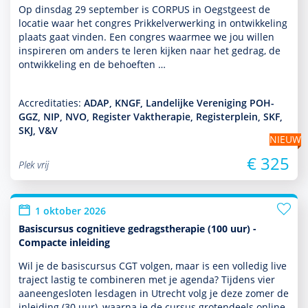
Op dins­dag 29 september is CORPUS in Oegstgeest de
locatie waar het congres Prikkelverwerking in ont­wikke­ling
plaats gaat vinden. Een congres waarmee we jou willen
inspireren om anders te leren kijken naar het gedrag, de
ont­wikke­ling en de behoeften …
Accreditaties:
ADAP, KNGF, Landelijke Vereniging POH-
GGZ, NIP, NVO, Register Vaktherapie, Registerplein, SKF,
SKJ, V&V
NIEUW
€ 325
Plek vrij
1 oktober 2026
Basiscursus cognitieve gedragstherapie (100 uur) -
Compacte inleiding
Wil je de basis­cursus CGT volgen, maar is een volledig live
traject lastig te combineren met je agenda? Tijdens vier
aaneengesloten lesdagen in Utrecht volg je deze zomer de
inleiding (30 uur), waarna je de cursus grotendeels online