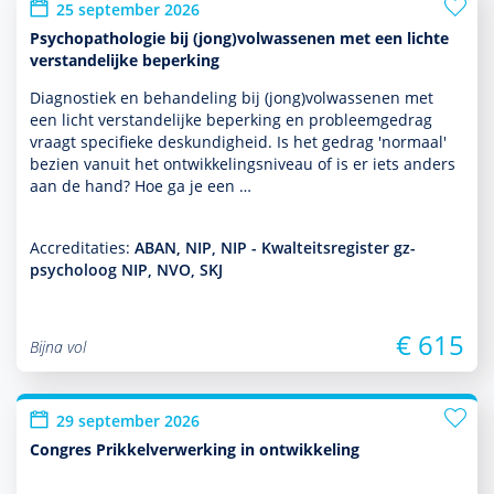
25 september 2026
Psychopathologie bij (jong)volwassenen met een lichte
verstandelijke beperking
Diagnostiek en behan­del­ing bij (jong)vol­was­senen met
een licht ver­stande­lijke beper­king en probleemgedrag
vraagt speci­fieke des­kun­dig­heid. Is het gedrag 'normaal'
bezien vanuit het ont­wikke­lingsniveau of is er iets anders
aan de hand? Hoe ga je een …
Accreditaties:
ABAN, NIP, NIP - Kwalteitsregister gz-
psycholoog NIP, NVO, SKJ
€ 615
Bijna vol
29 september 2026
Congres Prikkelverwerking in ontwikkeling