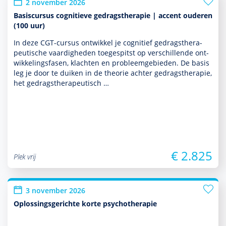
2 november 2026
Basiscursus cognitieve gedragstherapie | accent ouderen
(100 uur)
In deze CGT-cursus ontwik­kel je cognitief gedrags­thera­
peu­tische vaar­dig­heden toegespitst op ver­schil­lende ont­
wikke­lingsfasen, klachten en probleemgebieden. De basis
leg je door te duiken in de theorie achter gedrags­thera­pie,
het gedrags­thera­peu­tisch …
€ 2.825
Plek vrij
3 november 2026
Oplossingsgerichte korte psychotherapie