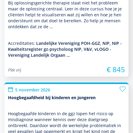
Bij oplos­sings­gerichte thera­pie staat niet het probleem
maar de oplos­sing centraal. Leer in deze cursus hoe je je
cliënten helpt te visualiseren wat zij willen en hoe je hen
onder­steunt om dat doel te bereiken. Zo help je mensen
ontdekken dat ze de …
Accreditaties:
Landelijke Vereniging POH-GGZ, NIP, NIP -
Kwalteitsregister gz-psycholoog NIP, V&V, vLOGO -
Vereniging Landelijk Orgaan …
€ 845
Plek vrij
5 november 2026
Hoogbegaafdheid bij kinderen en jongeren
Hoogbegaafde kin­de­ren in de ggz lopen het risico op
misdiag­nose wanneer kennis over deze doel­groep
ontbreekt. Daardoor wordt de werkelijke proble­ma­tiek in
veel gevallen laat opgemerkt en krijgt het kind niet de