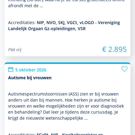
afrondt met de …
Accreditaties:
NIP, NVO, SKJ, VGCt, vLOGO - Vereniging
Landelijk Orgaan Gz-opleidingen, VSR
€ 2.895
Plek vrij
5 oktober 2026
Autisme bij vrouwen
Autismespectrumstoor­nissen (ASS) zien er bij vrouwen
anders uit dan bij mannen. Hoe herken je autisme bij
vrouwen en welke moge­lijk­heden zijn er voor diag­nos­tiek
en behan­del­ing? Dat leer je tijdens deze cursusdag. Je
krijgt de nieuwste weten­schappe­lijke …
Accreditaties:
FGzPt, NIP - Kwalteitsregister gz-