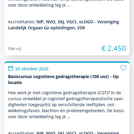
voor deze ont­wikke­ling leg je …
Accreditaties:
NIP, NVO, SKJ, VGCt, vLOGO - Vereniging
Landelijk Orgaan Gz-opleidingen, VSR
€ 2.450
Plek vrij
26 oktober 2026
Basiscursus cognitieve gedragstherapie (100 uur) - Op
locatie
Hoe werk je met cogni­tieve gedrags­thera­pie (CGT)? In de
cursus ontwik­kel je cognitief gedrags­thera­peu­tische vaar­
dig­heden toegespitst op ver­schil­lende leeftijden, ont­
wikke­lingsfasen, klachten en probleemgebieden. De basis
voor deze ont­wikke­ling leg je …
Accreditaties:
NIP, NVO, SKJ, VGCt, vLOGO - Vereniging