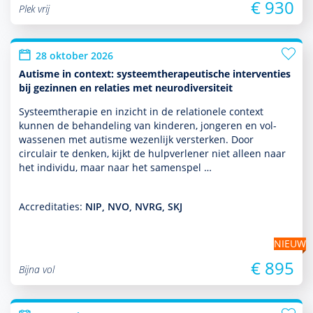
€ 930
Plek vrij
28 oktober 2026
Autisme in context: systeemtherapeutische interventies
bij gezinnen en relaties met neurodiversiteit
Systeemthera­pie en inzicht in de rela­tio­nele context
kunnen de behan­del­ing van kin­de­ren, jongeren en vol­
was­senen met autisme wezenlijk versterken. Door
circulair te denken, kijkt de hulp­ver­le­ner niet alleen naar
het individu, maar naar het samenspel …
Accreditaties:
NIP, NVO, NVRG, SKJ
NIEUW
€ 895
Bijna vol