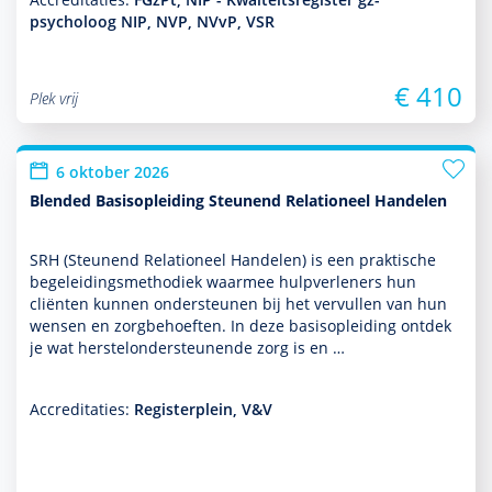
psycholoog NIP, NVP, NVvP, VSR
€ 410
Plek vrij
6 oktober 2026
Blended Basisopleiding Steunend Relationeel Handelen
SRH (Steunend Relationeel Han­delen) is een prak­tische
bege­lei­dingsmetho­diek waarmee hulp­ver­le­ners hun
cliënten kunnen onder­steunen bij het vervullen van hun
wensen en zorg­behoef­ten. In deze basis­opleiding ontdek
je wat herstelonder­steunende zorg is en …
Accreditaties:
Registerplein, V&V