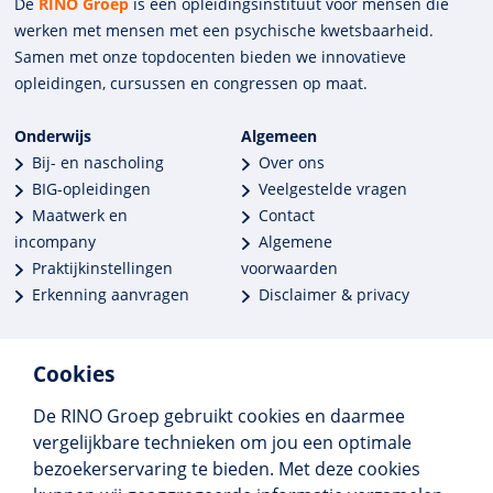
De
RINO Groep
is een opleidings­insti­tuut voor mensen die
werken met mensen met een psychische kwets­baar­heid.
Samen met onze top­docenten bieden we innova­tieve
opleidingen, cursussen en congres­sen op maat.
Onderwijs
Algemeen
Bij- en nascholing
Over ons
BIG-opleidingen
Veelgestelde vragen
Maatwerk en
Contact
incompany
Algemene
Praktijkinstellingen
voorwaarden
Erkenning aanvragen
Disclaimer & privacy
Cookies
De RINO Groep gebruikt cookies en daarmee
Meer dan 250 opleidingen
vergelijkbare technieken om jou een optimale
Alle BIG-opleidingen in huis
bezoekerservaring te bieden. Met deze cookies
Cedeo-erkend en CRKBO-geregistreerd