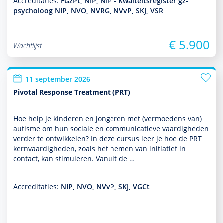
Accreditaties:
FGzPt, NIP, NIP - Kwalteitsregister gz-
psycholoog NIP, NVO, NVRG, NVvP, SKJ, VSR
€ 5.900
Wachtlijst
11 september 2026
Pivotal Response Treatment (PRT)
Hoe help je kin­de­ren en jongeren met (vermoedens van)
autisme om hun sociale en com­muni­ca­tieve vaar­dig­heden
verder te ontwik­kelen? In deze cursus leer je hoe de PRT
kernvaar­dig­heden, zoals het nemen van initiatief in
contact, kan stimuleren. Vanuit de …
Accreditaties:
NIP, NVO, NVvP, SKJ, VGCt