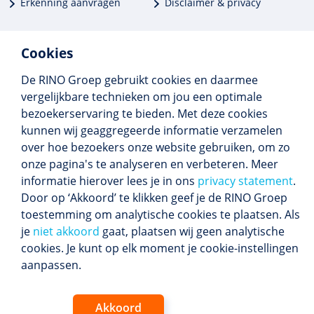
Erkenning aanvragen
Disclaimer & privacy
Cookies
De RINO Groep gebruikt cookies en daarmee
Meer dan 250 opleidingen
vergelijkbare technieken om jou een optimale
Alle BIG-opleidingen in huis
bezoekerservaring te bieden. Met deze cookies
Cedeo-erkend en CRKBO-geregistreerd
kunnen wij geaggregeerde informatie verzamelen
Gemiddelde beoordeling 8,4
over hoe bezoekers onze website gebruiken, om zo
onze pagina's te analyseren en verbeteren. Meer
informatie hierover lees je in ons
privacy statement
.
Door op ‘Akkoord’ te klikken geef je de RINO Groep
Volg ons
toestemming om analytische cookies te plaatsen. Als
Blijf op de hoogte van het (nieuwe) scholings­
je
niet akkoord
gaat, plaatsen wij geen analytische
aanbod en ons laatste nieuws.
cookies. Je kunt op elk moment je cookie-instellingen
Inschrijven nieuwsbrief
aanpassen.
Akkoord