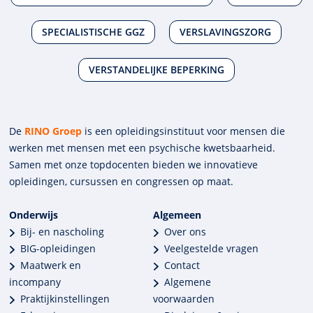
SPECIALISTISCHE GGZ
VERSLAVINGSZORG
VERSTANDELIJKE BEPERKING
De
RINO Groep
is een opleidings­insti­tuut voor mensen die
werken met mensen met een psychische kwets­baar­heid.
Samen met onze top­docenten bieden we innova­tieve
opleidingen, cursussen en congres­sen op maat.
Onderwijs
Algemeen
Bij- en nascholing
Over ons
BIG-opleidingen
Veelgestelde vragen
Maatwerk en
Contact
incompany
Algemene
Praktijkinstellingen
voorwaarden