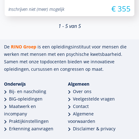
€ 355
Inschrijven niet (meer) mogelijk
1 - 5 van 5
De
RINO Groep
is een opleidings­insti­tuut voor mensen die
werken met mensen met een psychische kwets­baar­heid.
Samen met onze top­docenten bieden we innova­tieve
opleidingen, cursussen en congres­sen op maat.
Onderwijs
Algemeen
Bij- en nascholing
Over ons
BIG-opleidingen
Veelgestelde vragen
Maatwerk en
Contact
incompany
Algemene
Praktijkinstellingen
voorwaarden
Erkenning aanvragen
Disclaimer & privacy