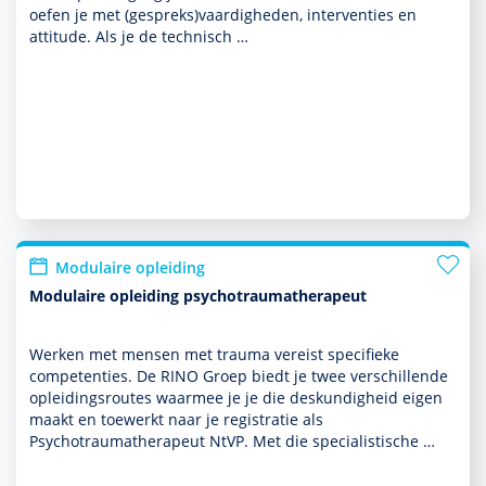
oefen je met (gespreks)vaar­dig­heden, inter­venties en
attitude. Als je de technisch …
Modulaire opleiding
Modulaire opleiding psychotraumatherapeut
Werken met mensen met trauma vereist speci­fieke
compe­ten­ties. De RINO Groep biedt je twee ver­schil­lende
opleidings­routes waarmee je je die des­kun­dig­heid eigen
maakt en toewerkt naar je registratie als
Psychotraumathera­peut NtVP. Met die specialis­tische …