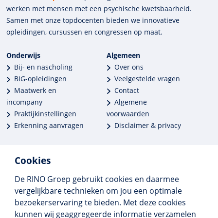
werken met mensen met een psychische kwets­baar­heid.
Samen met onze top­docenten bieden we innova­tieve
opleidingen, cursussen en congres­sen op maat.
Onderwijs
Algemeen
Bij- en nascholing
Over ons
BIG-opleidingen
Veelgestelde vragen
Maatwerk en
Contact
incompany
Algemene
Praktijkinstellingen
voorwaarden
Erkenning aanvragen
Disclaimer & privacy
Cookies
De RINO Groep gebruikt cookies en daarmee
Meer dan 250 opleidingen
vergelijkbare technieken om jou een optimale
Alle BIG-opleidingen in huis
bezoekerservaring te bieden. Met deze cookies
Cedeo-erkend en CRKBO-geregistreerd
kunnen wij geaggregeerde informatie verzamelen