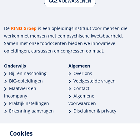
GGZ VOLWASSENEN
De
RINO Groep
is een opleidings­insti­tuut voor mensen die
werken met mensen met een psychische kwets­baar­heid.
Samen met onze top­docenten bieden we innova­tieve
opleidingen, cursussen en congres­sen op maat.
Onderwijs
Algemeen
Bij- en nascholing
Over ons
BIG-opleidingen
Veelgestelde vragen
Maatwerk en
Contact
incompany
Algemene
Praktijkinstellingen
voorwaarden
Erkenning aanvragen
Disclaimer & privacy
Cookies