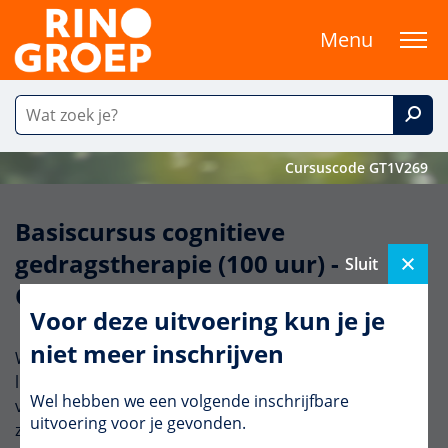
Menu
Cursuscode GT1V269
Basiscursus cognitieve
gedragstherapie (100 uur) -
Sluit
Compacte inleiding
Voor deze uitvoering kun je je
niet meer inschrijven
Wil je de basiscursus CGT volgen, maar is een volledig
live traject lastig te combineren met je agenda? Tijdens
Wel hebben we een volgende inschrijfbare
vier aaneengesloten lesdagen in Utrecht volg je deze
uitvoering voor je gevonden.
zomer de inleiding (30 uur), waarna je de cursus