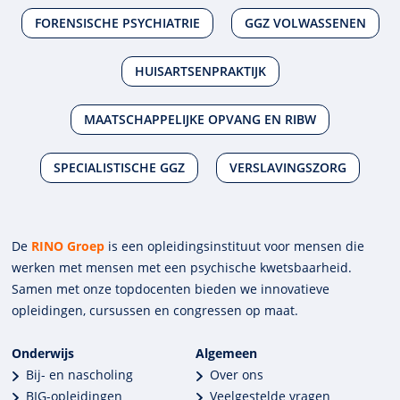
FORENSISCHE PSYCHIATRIE
GGZ VOLWASSENEN
HUISARTSENPRAKTIJK
MAATSCHAPPELIJKE OPVANG EN RIBW
SPECIALISTISCHE GGZ
VERSLAVINGSZORG
De
RINO Groep
is een opleidings­insti­tuut voor mensen die
werken met mensen met een psychische kwets­baar­heid.
Samen met onze top­docenten bieden we innova­tieve
opleidingen, cursussen en congres­sen op maat.
Onderwijs
Algemeen
Bij- en nascholing
Over ons
BIG-opleidingen
Veelgestelde vragen