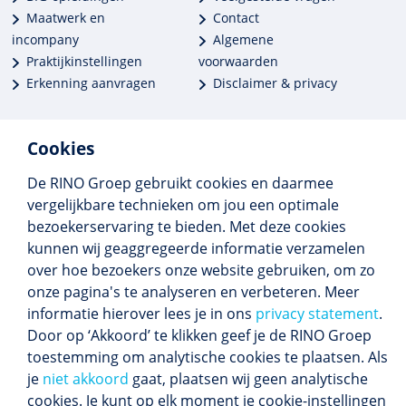
Maatwerk en
Contact
incompany
Algemene
Praktijkinstellingen
voorwaarden
Erkenning aanvragen
Disclaimer & privacy
Cookies
De RINO Groep gebruikt cookies en daarmee
Meer dan 250 opleidingen
vergelijkbare technieken om jou een optimale
Alle BIG-opleidingen in huis
bezoekerservaring te bieden. Met deze cookies
Cedeo-erkend en CRKBO-geregistreerd
kunnen wij geaggregeerde informatie verzamelen
Gemiddelde beoordeling 8,4
over hoe bezoekers onze website gebruiken, om zo
onze pagina's te analyseren en verbeteren. Meer
informatie hierover lees je in ons
privacy statement
.
Door op ‘Akkoord’ te klikken geef je de RINO Groep
Volg ons
toestemming om analytische cookies te plaatsen. Als
Blijf op de hoogte van het (nieuwe) scholings­
je
niet akkoord
gaat, plaatsen wij geen analytische
aanbod en ons laatste nieuws.
cookies. Je kunt op elk moment je cookie-instellingen