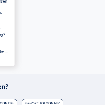
ssen
n.
r
ng?
jke …
en?
OOG BIG
GZ-PSYCHOLOOG NIP