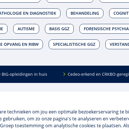
ATHOLOGIE EN DIAGNOSTIEK
BEHANDELING
COGNIT
IE
AUTISME
BASIS GGZ
FORENSISCHE PSYCHIA
E OPVANG EN RIBW
SPECIALISTISCHE GGZ
VERSTAND
e BIG-opleidingen in huis
Cedeo-erkend en CRKBO-geregi
Algemeen
scholing
Over ons
dingen
Veelgestelde vragen
are technieken om jou een optimale bezoekerservaring te b
 en incompany
Contact
 gebruiken, om zo onze pagina's te analyseren en verbetere
tellingen
Algemene voorwaarden
NO Groep toestemming om analytische cookies te plaatsen. Al