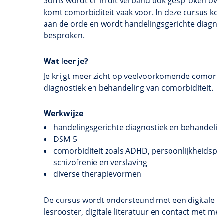
Soms wordt er in dit verband ook gesproken o
komt
comorbiditeit
vaak voor. In deze cursus
aan de orde en wordt
handelingsgerichte
diagn
besproken.
Wat leer je?
Je krijgt meer zicht op veelvoorkomende comorb
diagnostiek en behandeling van comorbiditeit.
Werkwijze
handelingsgerichte
diagnostiek en behandel
DSM-5
comorbiditeit
zoals ADHD,
persoonlijkheids
schizofrenie en verslaving
diverse therapievormen
De cursus wordt ondersteund met een digitale l
lesrooster, digitale literatuur en contact me