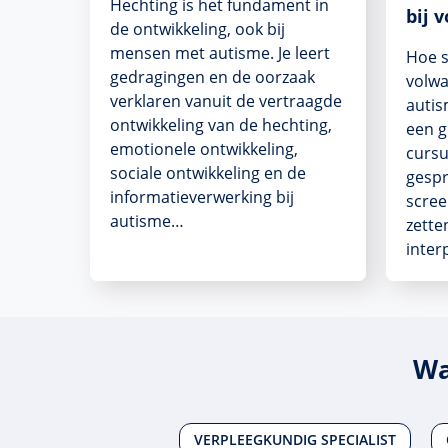
Hechting is het fundament in
bij 
de ontwikkeling, ook bij
mensen met autisme. Je leert
Hoe s
gedragingen en de oorzaak
volw
verklaren vanuit de vertraagde
autis
ontwikkeling van de hechting,
een g
emotionele ontwikkeling,
cursu
sociale ontwikkeling en de
gespr
informatieverwerking bij
scree
autisme…
zette
inter
Wa
VERPLEEGKUNDIG SPECIALIST