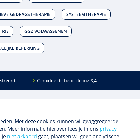
IEVE GEDRAGSTHERAPIE
SYSTEEMTHERAPIE
TRIE
GGZ VOLWASSENEN
ELIJKE BEPERKING
streerd
Gemiddelde beoordeling 8,4
Volg ons
Blijf op de hoogte van het (nieuwe) scholings­
aanbod en ons laatste nieuws.
ieden. Met deze cookies kunnen wij geaggregeerde
n. Meer informatie hierover lees je in ons
privacy
s je
niet akkoord
gaat, plaatsen wij geen analytische