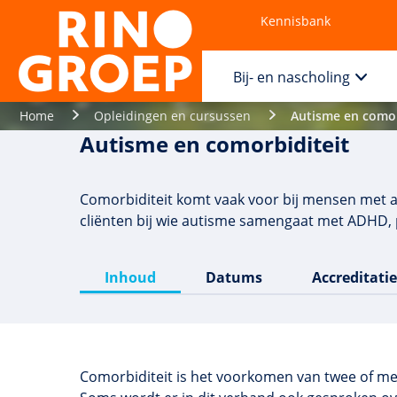
Kennisbank
Contact
Bij- en nascholing
Home
Opleidingen en cursussen
Autisme en comor
Autisme en comorbiditeit
Comorbiditeit komt vaak voor bij mensen met au
cliënten bij wie autisme samengaat met ADHD, p
Inhoud
Datums
Accreditatie
Comorbiditeit
is het voorkomen van twee of me