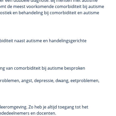
ver een dubbele diagnose. Bij mensen met autisme
 komt de meest voorkomende
comorbiditeit
bij autisme
ostiek en behandeling bij
comorbiditeit
en autisme
iditeit naast autisme en handelingsgerichte
ing van
comorbiditeit
bij autisme besproken
problemen
, angst, depressie, dwang, eetproblemen,
eeromgeving. Zo heb je altijd toegang tot het
t mededeelnemers en docenten.