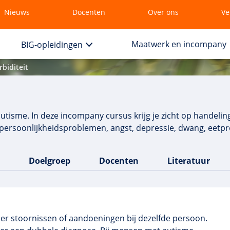
Nieuws
Docenten
Over ons
Ve
Maatwerk en incompany
BIG-opleidingen
biditeit
tisme. In deze incompany cursus krijg je zicht op handelin
ersoonlijkheidsproblemen, angst, depressie, dwang, eetpro
Doelgroep
Docenten
Literatuur
er stoornissen of aandoeningen bij dezelfde persoon.