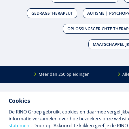
GEDRAGSTHERAPEUT
AUTISME | PSYCHOP
OPLOSSINGSGERICHTE THERAP
MAATSCHAPPELIJK
Meer dan 250 opleidingen
All
De
RINO Groep
is een opleidings­insti­tuut
Onderwijs
Cookies
voor mensen die werken met mensen met
Bij- en na
een psychische kwets­baar­heid. Samen met
BIG-oplei
De RINO Groep gebruikt cookies en daarmee vergelijkb
onze top­docenten bieden we innova­tieve
Maatwerk
informatie verzamelen over hoe bezoekers onze website
opleidingen, cursussen en congres­sen op
Praktijkins
statement
. Door op ‘Akkoord’ te klikken geef je de RI