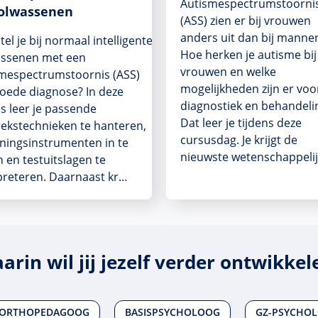
Autismespectrumstoorni
volwassenen
(ASS) zien er bij vrouwen
anders uit dan bij manne
tel je bij normaal intelligente
Hoe herken je autisme bij
assenen met een
vrouwen en welke
mespectrumstoornis (ASS)
mogelijkheden zijn er voo
oede diagnose? In deze
diagnostiek en behandeli
s leer je passende
Dat leer je tijdens deze
ekstechnieken te hanteren,
cursusdag. Je krijgt de
ningsinstrumenten in te
nieuwste wetenschappeli
n en testuitslagen te
preteren. Daarnaast kr…
arin wil jij jezelf verder ontwikkel
ORTHOPEDAGOOG
BASISPSYCHOLOOG
GZ-PSYCHOL