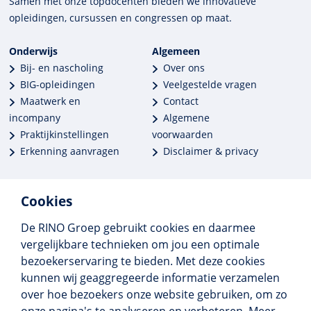
Samen met onze top­docenten bieden we innova­tieve
opleidingen, cursussen en congres­sen op maat.
Onderwijs
Algemeen
Bij- en nascholing
Over ons
BIG-opleidingen
Veelgestelde vragen
Maatwerk en
Contact
incompany
Algemene
Praktijkinstellingen
voorwaarden
Erkenning aanvragen
Disclaimer & privacy
Cookies
De RINO Groep gebruikt cookies en daarmee
Meer dan 250 opleidingen
vergelijkbare technieken om jou een optimale
Alle BIG-opleidingen in huis
bezoekerservaring te bieden. Met deze cookies
Cedeo-erkend en CRKBO-geregistreerd
kunnen wij geaggregeerde informatie verzamelen
Gemiddelde beoordeling 8,4
over hoe bezoekers onze website gebruiken, om zo