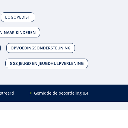
LOGOPEDIST
EN NAAR KINDEREN
OPVOEDINGSONDERSTEUNING
GGZ JEUGD EN JEUGDHULPVERLENING
streerd
Gemiddelde beoordeling 8,4
Volg ons
Blijf op de hoogte van het (nieuwe) scholings­