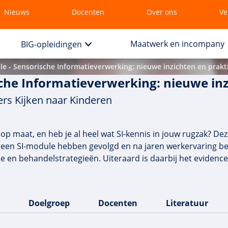
Nieuws
Docenten
Over ons
Ve
Maatwerk en incompany
BIG-opleidingen
e - Sensorische Informatieverwerking: nieuwe inzichten en prakti
che Informatieverwerking: nieuwe inz
rs Kijken naar Kinderen
p maat, en heb je al heel wat SI-kennis in jouw rugzak? Dez
r een SI-module hebben gevolgd en na jaren werkervaring 
ie en behandelstrategieën. Uiteraard is daarbij het eviden
Doelgroep
Docenten
Literatuur