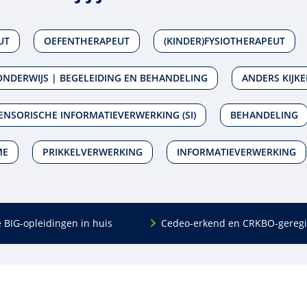
UT
OEFENTHERAPEUT
(KINDER)FYSIOTHERAPEUT
 ONDERWIJS | BEGELEIDING EN BEHANDELING
ANDERS KIJK
ENSORISCHE INFORMATIEVERWERKING (SI)
BEHANDELING
ME
PRIKKELVERWERKING
INFORMATIEVERWERKING
e BIG-opleidingen in huis
Cedeo-erkend en CRKBO-geregi
Algemeen
scholing
Over ons