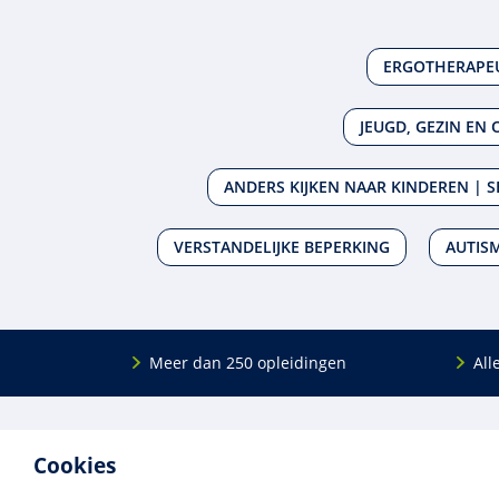
ERGOTHERAPE
JEUGD, GEZIN EN
ANDERS KIJKEN NAAR KINDEREN | S
VERSTANDELIJKE BEPERKING
AUTIS
Meer dan 250 opleidingen
All
De
RINO Groep
is een opleidings­insti­tuut
Onderwijs
Cookies
voor mensen die werken met mensen met
Bij- en na