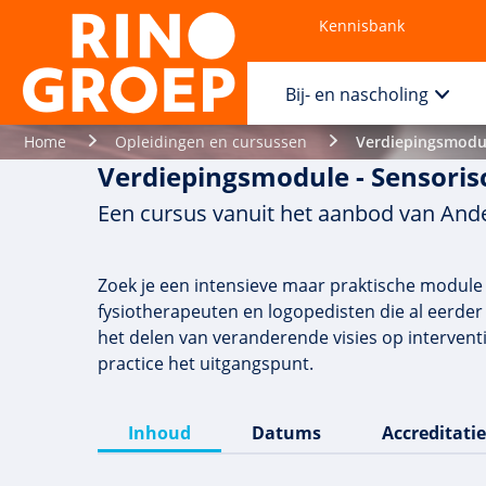
Kennisbank
Contact
Bij- en nascholing
Home
Opleidingen en cursussen
Verdiepingsmodul
Verdiepingsmodule - Sensoris
Een cursus vanuit het aanbod van Ande
Zoek je een intensieve maar praktische module o
fysiotherapeuten en logopedisten die al eerde
het delen van veranderende visies op intervent
practice het uitgangspunt.
Inhoud
Datums
Accreditatie