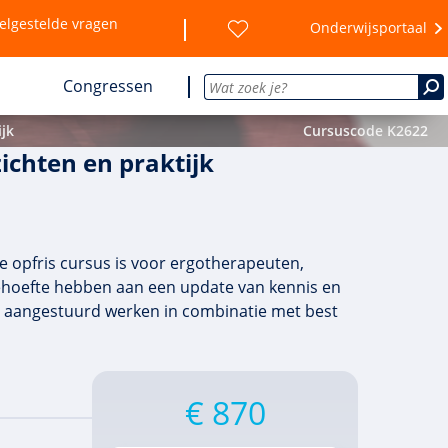
elgestelde vragen
Onderwijsportaal
Congressen
jk
Cursuscode K2622
ichten en praktijk
e opfris cursus is voor ergotherapeuten,
behoefte hebben aan een update van kennis en
ce aangestuurd werken in combinatie met best
€ 870