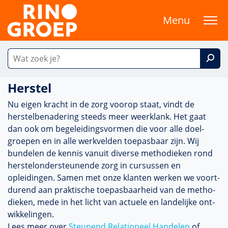
Menu
Herstel
Nu eigen kracht in de zorg voorop staat, vindt de
herstelbenade­ring steeds meer weerklank. Het gaat
dan ook om bege­lei­dingsvormen die voor alle doel­
groepen en in alle werkvelden toepasbaar zijn. Wij
bundelen de kennis vanuit diverse metho­dieken rond
herstelonder­steunende zorg in cursussen en
opleidingen. Samen met onze klanten werken we voort­
durend aan prak­tische toepasbaarheid van de metho­
dieken, mede in het licht van actuele en landelijke ont­
wikke­lingen.
Lees meer over
Steunend Relationeel Han­delen
of