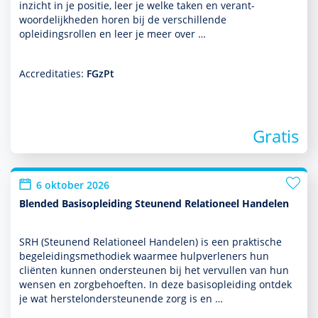
inzicht in je positie, leer je welke taken en verant­
woordelijkheden horen bij de ver­schil­lende
opleidingsrollen en leer je meer over …
Accreditaties:
FGzPt
Gratis
6 oktober 2026
Blended Basisopleiding Steunend Relationeel Handelen
SRH (Steunend Relationeel Han­delen) is een prak­tische
bege­lei­dingsmetho­diek waarmee hulp­ver­le­ners hun
cliënten kunnen onder­steunen bij het vervullen van hun
wensen en zorg­behoef­ten. In deze basis­opleiding ontdek
je wat herstelonder­steunende zorg is en …