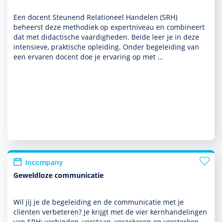
Een docent Steunend Relationeel Han­delen (SRH)
beheerst deze metho­diek op expertniveau en combineert
dat met didac­tische vaar­dig­heden. Beide leer je in deze
intensieve, prak­tische opleiding. Onder bege­lei­ding van
een ervaren docent doe je ervaring op met …
Incompany
Geweldloze communicatie
Wil jij je de bege­lei­ding en de com­muni­ca­tie met je
cliënten verbeteren? Je krijgt met de vier kernhandelingen
van SRH: verbinden, verstaan, verzekeren en versterken