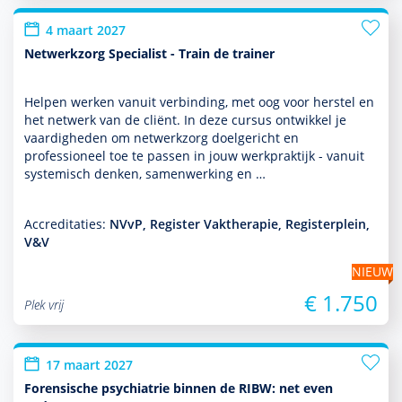
4 maart 2027
Netwerkzorg Specialist - Train de trainer
Helpen werken vanuit verbinding, met oog voor herstel en
het netwerk van de cliënt. In deze cursus ontwik­kel je
vaar­dig­heden om netwerkzorg doelgericht en
professioneel toe te passen in jouw werkprak­tijk - vanuit
systemisch denken, samen­wer­king en …
Accreditaties:
NVvP, Register Vaktherapie, Registerplein,
V&V
NIEUW
€ 1.750
Plek vrij
17 maart 2027
Forensische psychiatrie binnen de RIBW: net even