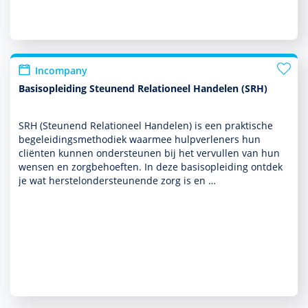
Incompany
Basisopleiding Steunend Relationeel Handelen (SRH)
SRH (Steunend Relationeel Han­delen) is een prak­tische
bege­lei­dingsmetho­diek waarmee hulp­ver­le­ners hun
cliënten kunnen onder­steunen bij het vervullen van hun
wensen en zorg­behoef­ten. In deze basis­opleiding ontdek
je wat herstelonder­steunende zorg is en …