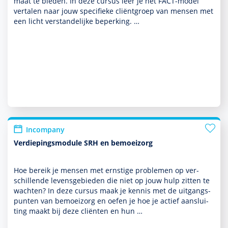
maat te bieden. In deze cursus leer je het FACT-model
vertalen naar jouw speci­fieke cliëntgroep van mensen met
een licht ver­stande­lijke beper­king. …
Incompany
Verdiepingsmodule SRH en bemoeizorg
Hoe bereik je mensen met ernstige pro­ble­men op ver­
schil­lende levensgebieden die niet op jouw hulp zitten te
wachten? In deze cursus maak je kennis met de uit­gangs­
punten van bemoei­zorg en oefen je hoe je actief aan­slui­
ting maakt bij deze cliënten en hun …