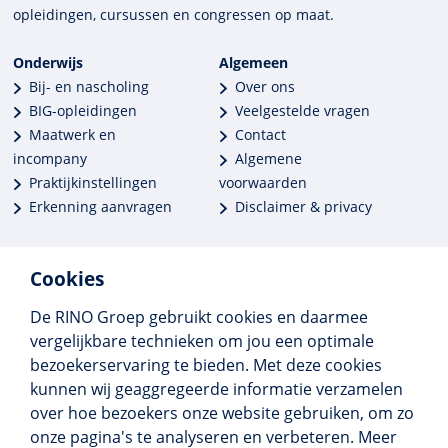
opleidingen, cursussen en congres­sen op maat.
Onderwijs
Algemeen
Bij- en nascholing
Over ons
BIG-opleidingen
Veelgestelde vragen
Maatwerk en
Contact
incompany
Algemene
Praktijkinstellingen
voorwaarden
Erkenning aanvragen
Disclaimer & privacy
Cookies
De RINO Groep gebruikt cookies en daarmee
Meer dan 250 opleidingen
vergelijkbare technieken om jou een optimale
Alle BIG-opleidingen in huis
bezoekerservaring te bieden. Met deze cookies
Cedeo-erkend en CRKBO-geregistreerd
kunnen wij geaggregeerde informatie verzamelen
Gemiddelde beoordeling 8,4
over hoe bezoekers onze website gebruiken, om zo
onze pagina's te analyseren en verbeteren. Meer