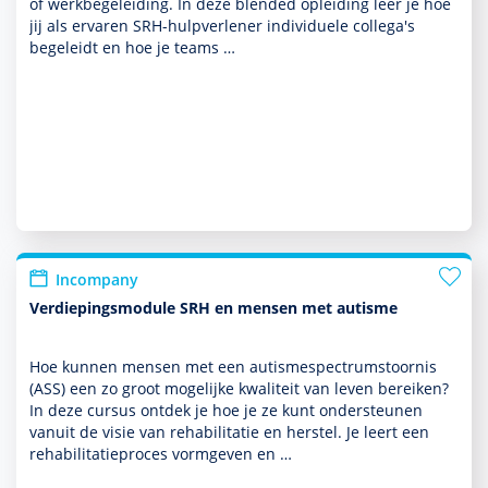
of werkbege­lei­ding. In deze blended opleiding leer je hoe
jij als ervaren SRH-hulp­ver­le­ner indivi­duele collega's
bege­leidt en hoe je teams …
Incompany
Verdiepingsmodule SRH en mensen met autisme
Hoe kunnen mensen met een autisme­spectrum­stoor­nis
(ASS) een zo groot moge­lijke kwaliteit van leven bereiken?
In deze cursus ontdek je hoe je ze kunt onder­steunen
vanuit de visie van rehabi­li­ta­tie en herstel. Je leert een
rehabi­li­ta­tieproces vorm­geven en …