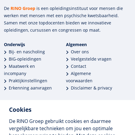
De
RINO Groep
is een opleidings­insti­tuut voor mensen die
werken met mensen met een psychische kwets­baar­heid.
Samen met onze top­docenten bieden we innova­tieve
opleidingen, cursussen en congres­sen op maat.
Onderwijs
Algemeen
Bij- en nascholing
Over ons
BIG-opleidingen
Veelgestelde vragen
Maatwerk en
Contact
incompany
Algemene
Praktijkinstellingen
voorwaarden
Erkenning aanvragen
Disclaimer & privacy
Cookies
De RINO Groep gebruikt cookies en daarmee
Meer dan 250 opleidingen
vergelijkbare technieken om jou een optimale
Alle BIG-opleidingen in huis