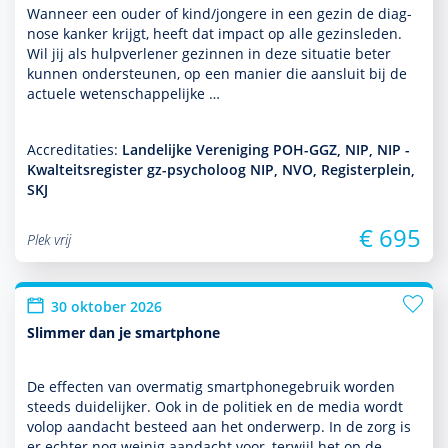
Wanneer een ouder of kind/jongere in een gezin de diag­
nose kanker krijgt, heeft dat impact op alle gezinsleden.
Wil jij als hulp­ver­le­ner gezin­nen in deze situatie beter
kunnen onder­steunen, op een manier die aansluit bij de
actuele weten­schappe­lijke …
Accreditaties:
Landelijke Vereniging POH-GGZ, NIP, NIP -
Kwalteitsregister gz-psycholoog NIP, NVO, Registerplein,
SKJ
€ 695
Plek vrij
30 oktober 2026
Slimmer dan je smartphone
De effecten van overmatig smartphonegebruik worden
steeds duide­lijker. Ook in de politiek en de media wordt
volop aan­dacht besteed aan het onder­werp. In de zorg is
er echter nog weinig aan­dacht voor, terwijl het op de