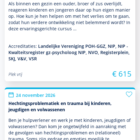
Als binnen een gezin een ouder, broer of zus overlijdt,
reageren kin­de­ren en jongeren daar op hun eigen manier
op. Hoe kun je hen helpen om met het verlies om te gaan,
zodat hun verdere ont­wikke­ling niet belemmerd wordt? In
deze ervaringsgerichte cursus …
Accreditaties:
Landelijke Vereniging POH-GGZ, NIP, NIP -
Kwalteitsregister gz-psycholoog NIP, NVO, Registerplein,
SKJ, V&V, VSR
€ 615
Plek vrij
24 november 2026
Hechtingsproblematiek en trauma bij kinderen,
jeugdigen en volwassenen
Ben je hulp­ver­le­ner en werk je met kin­de­ren, jeugdigen of
vol­was­senen? Dan kom je ongetwijfeld in aanraking met
de gevolgen van hechtingspro­ble­men en (relationeel)
trauma. Soms zijn gedrag en emoties moeilijk te