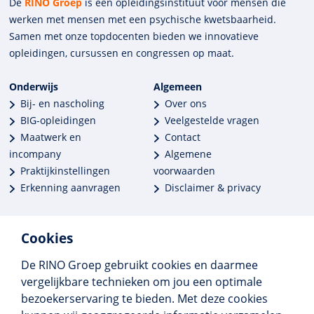
De
RINO Groep
is een opleidings­insti­tuut voor mensen die
werken met mensen met een psychische kwets­baar­heid.
Samen met onze top­docenten bieden we innova­tieve
opleidingen, cursussen en congres­sen op maat.
Onderwijs
Algemeen
Bij- en nascholing
Over ons
BIG-opleidingen
Veelgestelde vragen
Maatwerk en
Contact
incompany
Algemene
Praktijkinstellingen
voorwaarden
Erkenning aanvragen
Disclaimer & privacy
Cookies
De RINO Groep gebruikt cookies en daarmee
Meer dan 250 opleidingen
vergelijkbare technieken om jou een optimale
Alle BIG-opleidingen in huis
bezoekerservaring te bieden. Met deze cookies
Cedeo-erkend en CRKBO-geregistreerd