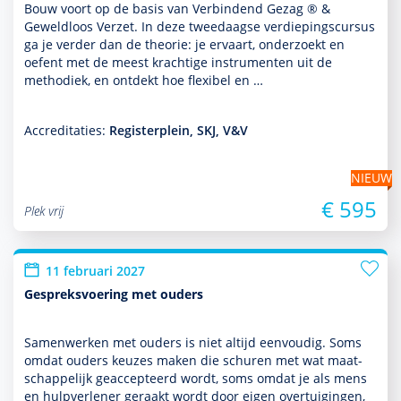
Bouw voort op de basis van Verbindend Gezag ® &
Geweldloos Verzet. In deze tweedaagse verdiepingscursus
ga je verder dan de theorie: je ervaart, onder­zoekt en
oefent met de meest krachtige instru­men­ten uit de
metho­diek, en ontdekt hoe flexibel en …
Accreditaties:
Registerplein, SKJ, V&V
NIEUW
€ 595
Plek vrij
11 februari 2027
Gespreksvoering met ouders
Samenwerken met ouders is niet altijd eenvoudig. Soms
omdat ouders keuzes maken die schuren met wat maat­
schappe­lijk geaccepteerd wordt, soms omdat je als mens
en hulp­ver­le­ner geraakt wordt door eigen overtuigingen,