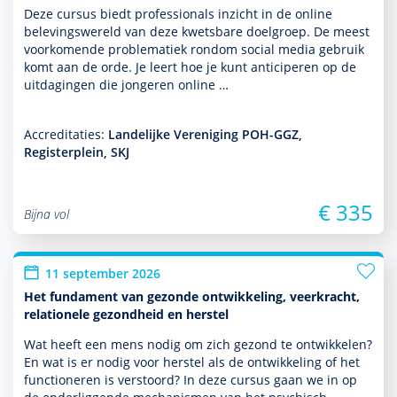
Deze cursus biedt professionals inzicht in de online
belevingswereld van deze kwetsbare doel­groep. De meest
voor­komende proble­ma­tiek ron­dom social media gebruik
komt aan de orde. Je leert hoe je kunt anticiperen op de
uitdagingen die jongeren online …
Accreditaties:
Landelijke Vereniging POH-GGZ,
Registerplein, SKJ
€ 335
Bijna vol
11 september 2026
Het fundament van gezonde ontwikkeling, veerkracht,
relationele gezondheid en herstel
Wat heeft een mens nodig om zich gezond te ontwik­kelen?
En wat is er nodig voor herstel als de ont­wikke­ling of het
functio­neren is verstoord? In deze cursus gaan we in op