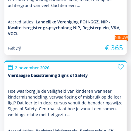
achter­grond van veel klachten een …
Accreditaties:
Landelijke Vereniging POH-GGZ, NIP -
Kwalteitsregister gz-psycholoog NIP, Registerplein, V&V,
VGCt
NIEUW
€ 365
Plek vrij
2 november 2026
Vierdaagse basistraining Signs of Safety
Hoe waarborg je de veiligheid van kin­de­ren wanneer
kinder­mis­handeling, verwaarlozing of misbruik op de loer
ligt? Dat leer je in deze cursus vanuit de benade­ringswijze
Signs of Safety. Centraal staat hoe je vanuit een samen­
wer­kingsrelatie met het gezin …
Accreditaties:
Register Vaktherapie, Registerplein, SKJ