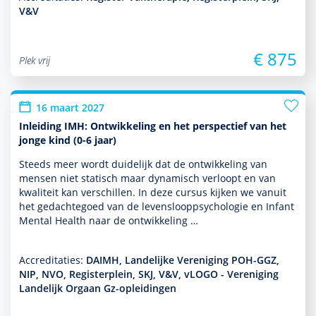
V&V
€ 875
Plek vrij
16 maart 2027
Inleiding IMH: Ontwikkeling en het perspectief van het
jonge kind (0-6 jaar)
Steeds meer wordt duide­lijk dat de ont­wikke­ling van
mensen niet statisch maar dynamisch verloopt en van
kwaliteit kan ver­schil­len. In deze cursus kijken we vanuit
het gedachtegoed van de levens­looppsycho­logie en Infant
Mental Health naar de ont­wikke­ling …
Accreditaties:
DAIMH, Landelijke Vereniging POH-GGZ,
NIP, NVO, Registerplein, SKJ, V&V, vLOGO - Vereniging
Landelijk Orgaan Gz-opleidingen