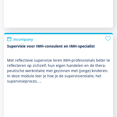
Incompany
Supervisie voor IMH-consulent en IMH-specialist
Met reflectieve super­visie leren IMH-professionals beter te
reflecteren op zichzelf, hun eigen han­delen en de thera­
peu­tische werkrelatie met gezin­nen met (jonge) kin­de­ren.
In deze module leer je hoe je de super­visierelatie, het
super­visieproces, …