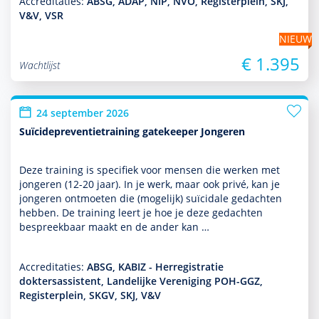
Accreditaties:
ABSG, ADAP, NIP, NVO, Registerplein, SKJ,
V&V, VSR
NIEUW
€ 1.395
Wachtlijst
24 september 2026
Suïcidepreventietraining gatekeeper Jongeren
Deze training is specifiek voor mensen die werken met
jongeren (12-20 jaar). In je werk, maar ook privé, kan je
jongeren ontmoeten die (moge­lijk) suïcidale gedachten
hebben. De training leert je hoe je deze gedachten
bespreekbaar maakt en de ander kan …
Accreditaties:
ABSG, KABIZ - Herregistratie
doktersassistent, Landelijke Vereniging POH-GGZ,
Registerplein, SKGV, SKJ, V&V