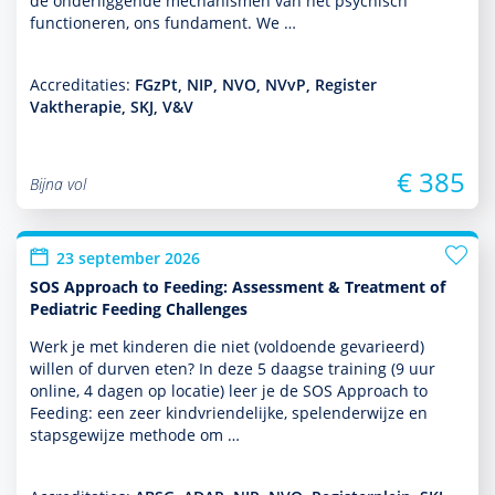
de onderliggende mechanismen van het psychisch
functio­neren, ons fundament. We …
Accreditaties:
FGzPt, NIP, NVO, NVvP, Register
Vaktherapie, SKJ, V&V
€ 385
Bijna vol
23 september 2026
SOS Approach to Feeding: Assessment & Treatment of
Pediatric Feeding Challenges
Werk je met kin­de­ren die niet (vol­doende gevarieerd)
willen of durven eten? In deze 5 daagse training (9 uur
online, 4 dagen op locatie) leer je de SOS Approach to
Feeding: een zeer kindvriendelijke, spelenderwijze en
stapsgewijze methode om …