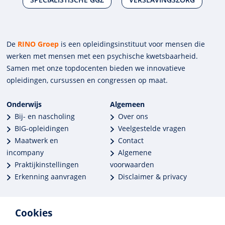
De
RINO Groep
is een opleidings­insti­tuut voor mensen die
werken met mensen met een psychische kwets­baar­heid.
Samen met onze top­docenten bieden we innova­tieve
opleidingen, cursussen en congres­sen op maat.
Onderwijs
Algemeen
Bij- en nascholing
Over ons
BIG-opleidingen
Veelgestelde vragen
Maatwerk en
Contact
incompany
Algemene
Praktijkinstellingen
voorwaarden
Erkenning aanvragen
Disclaimer & privacy
Cookies