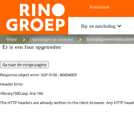
Kennisbank
Contact
Bij- en nascholing
Suïcidepreventietraini
Home
Opleidingen en cursussen
Er is een fout opgetreden
Response object
error 'ASP 0156 : 80004005'
Header Error
/library/500.asp
, line 160
The HTTP headers are already written to the client browser. Any HTTP head