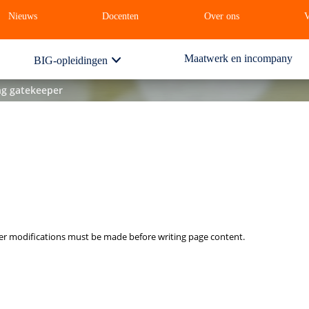
Nieuws
Docenten
Over ons
V
Maatwerk en incompany
BIG-opleidingen
ng gatekeeper
er modifications must be made before writing page content.