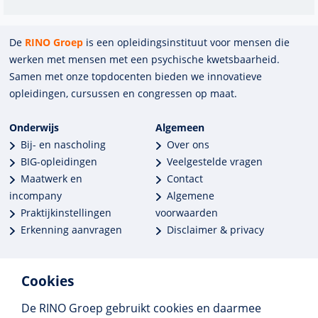
De
RINO Groep
is een opleidings­insti­tuut voor mensen die
werken met mensen met een psychische kwets­baar­heid.
Samen met onze top­docenten bieden we innova­tieve
opleidingen, cursussen en congres­sen op maat.
Onderwijs
Algemeen
Bij- en nascholing
Over ons
BIG-opleidingen
Veelgestelde vragen
Maatwerk en
Contact
incompany
Algemene
Praktijkinstellingen
voorwaarden
Erkenning aanvragen
Disclaimer & privacy
Cookies
De RINO Groep gebruikt cookies en daarmee
Meer dan 250 opleidingen