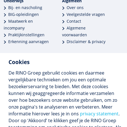
Onderwijs
Algemeen
Bij- en nascholing
Over ons
BIG-opleidingen
Veelgestelde vragen
Maatwerk en
Contact
incompany
Algemene
Praktijkinstellingen
voorwaarden
Erkenning aanvragen
Disclaimer & privacy
Cookies
De RINO Groep gebruikt cookies en daarmee
Meer dan 250 opleidingen
vergelijkbare technieken om jou een optimale
Alle BIG-opleidingen in huis
bezoekerservaring te bieden. Met deze cookies
Cedeo-erkend en CRKBO-geregistreerd
kunnen wij geaggregeerde informatie verzamelen
Gemiddelde beoordeling 8,4
over hoe bezoekers onze website gebruiken, om zo
onze pagina's te analyseren en verbeteren. Meer
informatie hierover lees je in ons
privacy statement
.
Door op ‘Akkoord’ te klikken geef je de RINO Groep
Volg ons