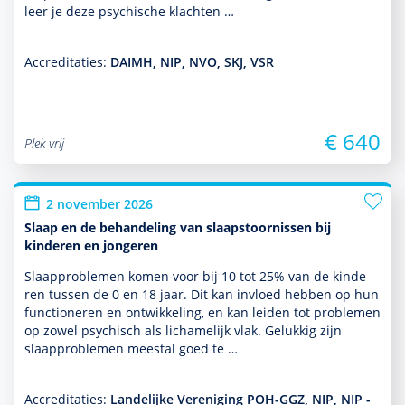
leer je deze psychische klachten …
Accreditaties:
DAIMH, NIP, NVO, SKJ, VSR
€ 640
Plek vrij
2 november 2026
Slaap en de behandeling van slaapstoornissen bij
kinderen en jongeren
Slaappro­ble­men komen voor bij 10 tot 25% van de kin­de­
ren tussen de 0 en 18 jaar. Dit kan invloed hebben op hun
functio­neren en ont­wikke­ling, en kan leiden tot pro­ble­men
op zowel psychisch als lichamelijk vlak. Gelukkig zijn
slaappro­ble­men meestal goed te …
Accreditaties:
Landelijke Vereniging POH-GGZ, NIP, NIP -