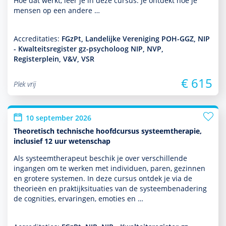
Hoe dat werkt, leer je in deze cursus. Je ontdekt hoe je
mensen op een andere …
Accreditaties:
FGzPt, Landelijke Vereniging POH-GGZ, NIP
- Kwalteitsregister gz-psycholoog NIP, NVP,
Registerplein, V&V, VSR
€ 615
Plek vrij
10 september 2026
Theoretisch technische hoofdcursus systeemtherapie,
inclusief 12 uur wetenschap
Als systeem­thera­peut beschik je over ver­schil­lende
ingangen om te werken met individuen, paren, gezin­nen
en grotere systemen. In deze cursus ontdek je via de
theorieën en prak­tijksituaties van de systeembenade­ring
de cognities, ervaringen, emoties en …