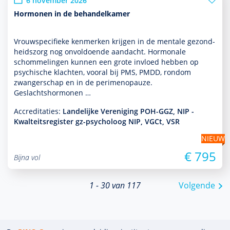
6 november 2026
Hormonen in de behandelkamer
Vrouwspeci­fieke kenmerken krijgen in de mentale gezond­
heids­zorg nog onvol­doende aan­dacht. Hormonale
schommelingen kunnen een grote invloed hebben op
psychische klachten, vooral bij PMS, PMDD, ron­dom
zwangerschap en in de perimenopauze.
Geslachtshormonen …
Accreditaties:
Landelijke Vereniging POH-GGZ, NIP -
Kwalteitsregister gz-psycholoog NIP, VGCt, VSR
NIEUW
€ 795
Bijna vol
1 - 30 van 117
Volgende