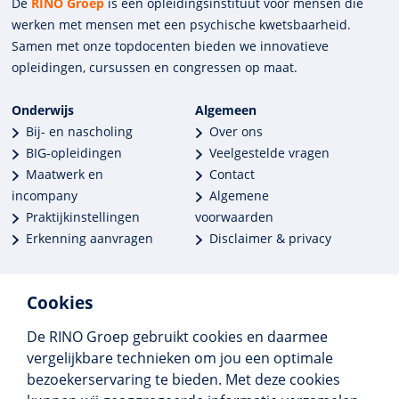
De
RINO Groep
is een opleidings­insti­tuut voor mensen die
werken met mensen met een psychische kwets­baar­heid.
Samen met onze top­docenten bieden we innova­tieve
opleidingen, cursussen en congres­sen op maat.
Onderwijs
Algemeen
Bij- en nascholing
Over ons
BIG-opleidingen
Veelgestelde vragen
Maatwerk en
Contact
incompany
Algemene
Praktijkinstellingen
voorwaarden
Erkenning aanvragen
Disclaimer & privacy
Cookies
De RINO Groep gebruikt cookies en daarmee
Meer dan 250 opleidingen
vergelijkbare technieken om jou een optimale
Alle BIG-opleidingen in huis
bezoekerservaring te bieden. Met deze cookies
Cedeo-erkend en CRKBO-geregistreerd