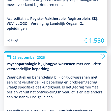
meest voorkomt bij kin­de­ren en …
Accreditaties:
Register Vaktherapie, Registerplein, SKJ,
V&V, vLOGO - Vereniging Landelijk Orgaan Gz-
opleidingen
€ 1.530
Plek vrij
25 september 2026
Psychopathologie bij (jong)volwassenen met een lichte
verstandelijke beperking
Diagnostiek en behan­del­ing bij (jong)vol­was­senen met
een licht ver­stande­lijke beper­king en probleemgedrag
vraagt speci­fieke des­kun­dig­heid. Is het gedrag 'normaal'
bezien vanuit het ont­wikke­lingsniveau of is er iets anders
aan de hand? Hoe ga je een …
Accreditaties:
ABAN, NIP, NIP - Kwalteitsregister gz-