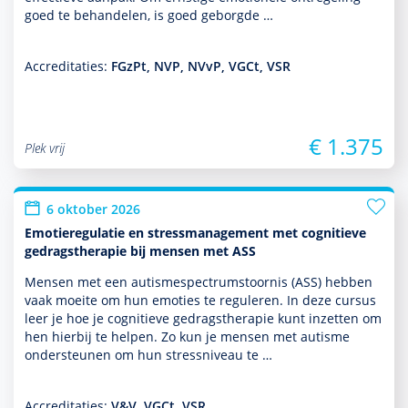
goed te behan­delen, is goed geborgde …
Accreditaties:
FGzPt, NVP, NVvP, VGCt, VSR
€ 1.375
Plek vrij
6 oktober 2026
Emotieregulatie en stressmanagement met cognitieve
gedragstherapie bij mensen met ASS
Mensen met een autisme­spectrum­stoor­nis (ASS) hebben
vaak moeite om hun emoties te reguleren. In deze cursus
leer je hoe je cogni­tieve gedrags­thera­pie kunt inzetten om
hen hierbij te helpen. Zo kun je mensen met autisme
onder­steunen om hun stressniveau te …
Accreditaties:
V&V, VGCt, VSR