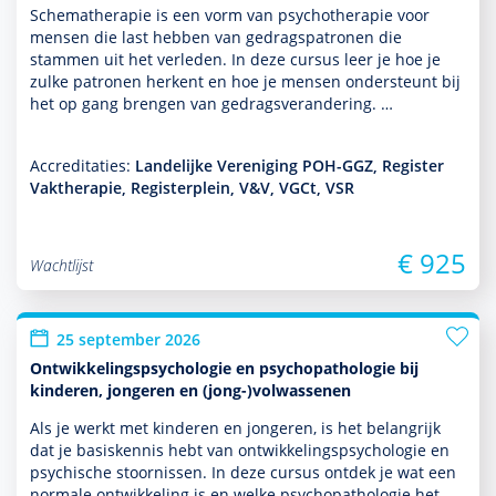
Schemathera­pie is een vorm van psycho­thera­pie voor
mensen die last hebben van gedragspatronen die
stammen uit het verleden. In deze cursus leer je hoe je
zulke patronen herkent en hoe je mensen onder­steunt bij
het op gang brengen van gedragsveran­de­ring. …
Accreditaties:
Landelijke Vereniging POH-GGZ, Register
Vaktherapie, Registerplein, V&V, VGCt, VSR
€ 925
Wachtlijst
25 september 2026
Ontwikkelingspsychologie en psychopathologie bij
kinderen, jongeren en (jong-)volwassenen
Als je werkt met kin­de­ren en jongeren, is het belang­rijk
dat je basis­kennis hebt van ont­wikke­lingspsycho­logie en
psychische stoor­nissen. In deze cursus ontdek je wat een
normale ont­wikke­ling is en welke psycho­patho­logie het