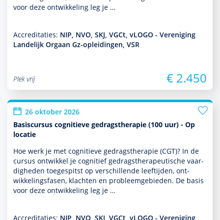
voor deze ont­wikke­ling leg je …
Accreditaties:
NIP, NVO, SKJ, VGCt, vLOGO - Vereniging
Landelijk Orgaan Gz-opleidingen, VSR
€ 2.450
Plek vrij
26 oktober 2026
Basiscursus cognitieve gedragstherapie (100 uur) - Op
locatie
Hoe werk je met cogni­tieve gedrags­thera­pie (CGT)? In de
cursus ontwik­kel je cognitief gedrags­thera­peu­tische vaar­
dig­heden toegespitst op ver­schil­lende leeftijden, ont­
wikke­lingsfasen, klachten en probleemgebieden. De basis
voor deze ont­wikke­ling leg je …
Accreditaties:
NIP, NVO, SKJ, VGCt, vLOGO - Vereniging