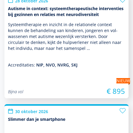
28 oktober 2026
Autisme in context: systeemtherapeutische interventies
bij gezinnen en relaties met neurodiversiteit
Systeemthera­pie en inzicht in de rela­tio­nele context
kunnen de behan­del­ing van kin­de­ren, jongeren en vol­
was­senen met autisme wezenlijk versterken. Door
circulair te denken, kijkt de hulp­ver­le­ner niet alleen naar
het individu, maar naar het samenspel …
Accreditaties:
NIP, NVO, NVRG, SKJ
NIEUW
€ 895
Bijna vol
30 oktober 2026
Slimmer dan je smartphone