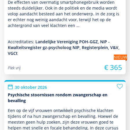
De effecten van overmatig smartphonegebruik worden
steeds duide­lijker. Ook in de politiek en de media wordt
volop aan­dacht besteed aan het onder­werp. In de zorg is
er echter nog weinig aan­dacht voor, terwijl het op de
achter­grond van veel klachten een …
Accreditaties:
Landelijke Vereniging POH-GGZ, NIP -
Kwalteitsregister gz-psycholoog NIP, Registerplein, V&V,
VGCt
NIEUW
€ 365
Plek vrij
30 oktober 2026
Psychische stoornissen rondom zwangerschap en
bevalling
Een op de vijf vrouwen ontwik­kelt psychische klachten
tijdens of na hun zwangerschap en bevalling. Hoewel de
meesten geen hulp zoeken, zijn deze vrouwen goed te
helpen met snelle en focale behan­del­ing. In deze cursus