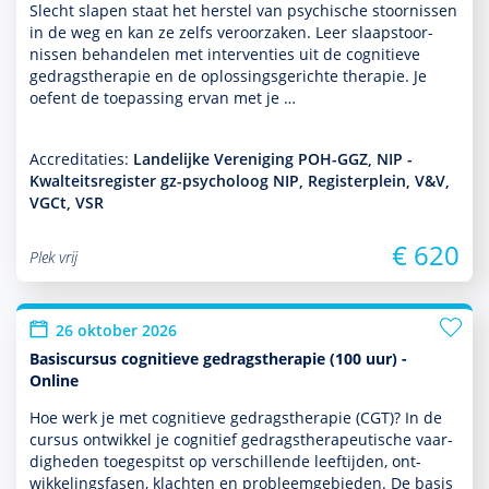
Slecht slapen staat het herstel van psychische stoor­nissen
in de weg en kan ze zelfs veroorzaken. Leer slaapstoor­
nissen behan­delen met inter­venties uit de cogni­tieve
gedrags­thera­pie en de oplos­sings­gerichte thera­pie. Je
oefent de toe­pas­sing ervan met je …
Accreditaties:
Landelijke Vereniging POH-GGZ, NIP -
Kwalteitsregister gz-psycholoog NIP, Registerplein, V&V,
VGCt, VSR
€ 620
Plek vrij
26 oktober 2026
Basiscursus cognitieve gedragstherapie (100 uur) -
Online
Hoe werk je met cogni­tieve gedrags­thera­pie (CGT)? In de
cursus ontwik­kel je cognitief gedrags­thera­peu­tische vaar­
dig­heden toegespitst op ver­schil­lende leeftijden, ont­
wikke­lingsfasen, klachten en probleemgebieden. De basis