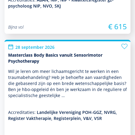
psycholoog NIP, NVO, SKJ
€ 615
Bijna vol
28 september 2026
Masterclass Body Basics vanuit Sensorimotor
Psychotherapy
Wil je leren om meer lichaamsgericht te werken in een
traumabehan­del­ing? Heb je behoefte aan vaar­dig­heden
die gebaseerd zijn op een brede weten­schappe­lijke basis?
Ben je hbo-opgeleid én ben je werk­zaam in de reguliere of
specialis­tische geeste­lijke …
Accreditaties:
Landelijke Vereniging POH-GGZ, NVRG,
Register Vaktherapie, Registerplein, V&V, VSR