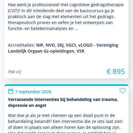
Hoe werk je professioneel met cogni­tieve gedrags­thera­pie
(CGT)? In dit inleidende deel van de basis­cursus ga je
prak­tisch aan de slag met elementen uit het gedrags­
thera­peu­tisch proces en oefen je het ontwerpen van
functie- en bete­kenisanalyses en …
Accreditaties:
NIP, NVO, SKJ, VGCt, vLOGO - Vereniging
Landelijk Orgaan Gz-opleidingen, VSR
€ 895
Plek vrij
7 september 2026
Verrassende interventies bij behandeling van trauma,
depressie en angst
Wat doe je als je met cliënten op een dood punt in de
behan­del­ing belandt? Een inter­ventie die ze iets laat zien
of doen in plaats van alleen horen kan de oplos­sing zijn.