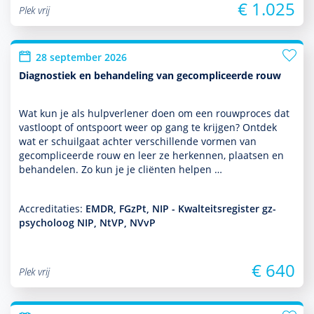
€ 1.025
Plek vrij
28 september 2026
Diagnostiek en behandeling van gecompliceerde rouw
Wat kun je als hulp­ver­le­ner doen om een rouwproces dat
vastloopt of ontspoort weer op gang te krijgen? Ontdek
wat er schuilgaat achter ver­schil­lende vormen van
gecompliceerde rouw en leer ze herkennen, plaatsen en
behan­delen. Zo kun je je cliënten helpen …
Accreditaties:
EMDR, FGzPt, NIP - Kwalteitsregister gz-
psycholoog NIP, NtVP, NVvP
€ 640
Plek vrij