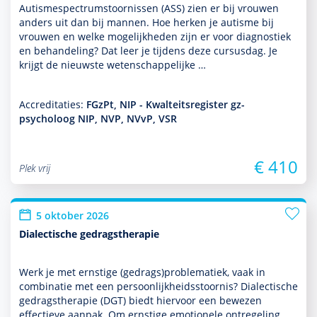
Autismespectrumstoor­nissen (ASS) zien er bij vrouwen
anders uit dan bij mannen. Hoe herken je autisme bij
vrouwen en welke moge­lijk­heden zijn er voor diag­nos­tiek
en behan­del­ing? Dat leer je tijdens deze cursusdag. Je
krijgt de nieuwste weten­schappe­lijke …
Accreditaties:
FGzPt, NIP - Kwalteitsregister gz-
psycholoog NIP, NVP, NVvP, VSR
€ 410
Plek vrij
5 oktober 2026
Dialectische gedragstherapie
Werk je met ernstige (gedrags)proble­ma­tiek, vaak in
combinatie met een per­soon­lijk­heids­stoor­nis? Dialectische
gedrags­thera­pie (DGT) biedt hiervoor een bewezen
effectieve aanpak. Om ernstige emotionele ontregeling