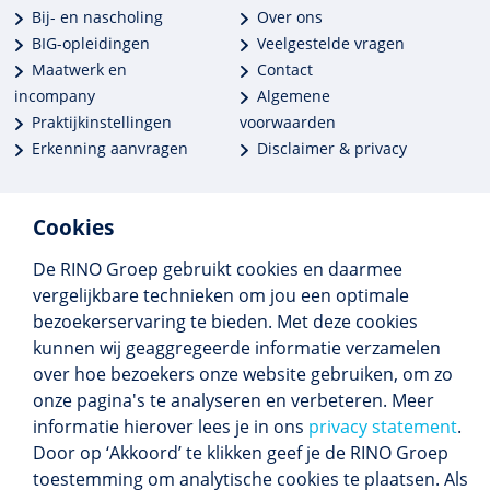
Bij- en nascholing
Over ons
BIG-opleidingen
Veelgestelde vragen
Maatwerk en
Contact
incompany
Algemene
Praktijkinstellingen
voorwaarden
Erkenning aanvragen
Disclaimer & privacy
Cookies
De RINO Groep gebruikt cookies en daarmee
Meer dan 250 opleidingen
vergelijkbare technieken om jou een optimale
Alle BIG-opleidingen in huis
bezoekerservaring te bieden. Met deze cookies
Cedeo-erkend en CRKBO-geregistreerd
kunnen wij geaggregeerde informatie verzamelen
Gemiddelde beoordeling 8,4
over hoe bezoekers onze website gebruiken, om zo
onze pagina's te analyseren en verbeteren. Meer
informatie hierover lees je in ons
privacy statement
.
Door op ‘Akkoord’ te klikken geef je de RINO Groep
Volg ons
toestemming om analytische cookies te plaatsen. Als
Blijf op de hoogte van het (nieuwe) scholings­