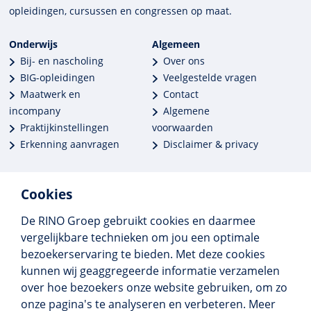
opleidingen, cursussen en congres­sen op maat.
Onderwijs
Algemeen
Bij- en nascholing
Over ons
BIG-opleidingen
Veelgestelde vragen
Maatwerk en
Contact
incompany
Algemene
Praktijkinstellingen
voorwaarden
Erkenning aanvragen
Disclaimer & privacy
Cookies
De RINO Groep gebruikt cookies en daarmee
Meer dan 250 opleidingen
vergelijkbare technieken om jou een optimale
Alle BIG-opleidingen in huis
bezoekerservaring te bieden. Met deze cookies
Cedeo-erkend en CRKBO-geregistreerd
kunnen wij geaggregeerde informatie verzamelen
Gemiddelde beoordeling 8,4
over hoe bezoekers onze website gebruiken, om zo
onze pagina's te analyseren en verbeteren. Meer