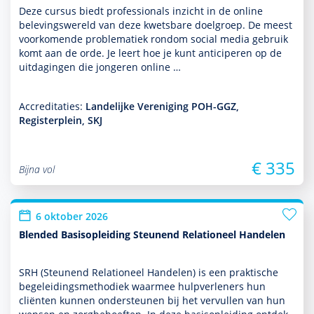
Deze cursus biedt professionals inzicht in de online
belevingswereld van deze kwetsbare doel­groep. De meest
voor­komende proble­ma­tiek ron­dom social media gebruik
komt aan de orde. Je leert hoe je kunt anticiperen op de
uitdagingen die jongeren online …
Accreditaties:
Landelijke Vereniging POH-GGZ,
Registerplein, SKJ
€ 335
Bijna vol
6 oktober 2026
Blended Basisopleiding Steunend Relationeel Handelen
SRH (Steunend Relationeel Han­delen) is een prak­tische
bege­lei­dingsmetho­diek waarmee hulp­ver­le­ners hun
cliënten kunnen onder­steunen bij het vervullen van hun