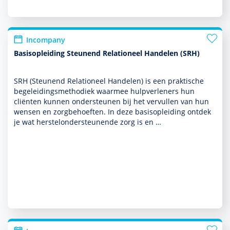
Incompany
Basisopleiding Steunend Relationeel Handelen (SRH)
SRH (Steunend Relationeel Han­delen) is een prak­tische
bege­lei­dingsmetho­diek waarmee hulp­ver­le­ners hun
cliënten kunnen onder­steunen bij het vervullen van hun
wensen en zorg­behoef­ten. In deze basis­opleiding ontdek
je wat herstelonder­steunende zorg is en …