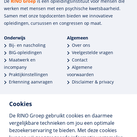
De
RINO Groep
is een opleidings­insti­tuut voor mensen die
werken met mensen met een psychische kwets­baar­heid.
Samen met onze top­docenten bieden we innova­tieve
opleidingen, cursussen en congres­sen op maat.
Onderwijs
Algemeen
Bij- en nascholing
Over ons
BIG-opleidingen
Veelgestelde vragen
Maatwerk en
Contact
incompany
Algemene
Praktijkinstellingen
voorwaarden
Erkenning aanvragen
Disclaimer & privacy
Cookies
De RINO Groep gebruikt cookies en daarmee
Meer dan 250 opleidingen
vergelijkbare technieken om jou een optimale
Alle BIG-opleidingen in huis
bezoekerservaring te bieden. Met deze cookies
Cedeo-erkend en CRKBO-geregistreerd