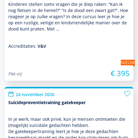
Kinderen stellen soms vragen die je diep raken: “Kan ik
nog fietsen in de hemel?” “Is de dood een zwart gat?". Hoe
reageer je op zulke vragen? In deze cursus leer je hoe je
op een rustige, veilige en kindvriendelijke manier over de
dood kunt praten. Met …
Accreditaties:
V&V
NIEUW
€ 395
Plek vrij
24 november 2026
Suïcidepreventietraining gatekeeper
In je werk, maar ook privé, kun je mensen ontmoeten die
(moge­lijk) suïcidale gedachten hebben.
De gatekeepertraining leert je hoe je deze gedachten
bespreekbaar maakt en de ander kan stimuleren om hulp