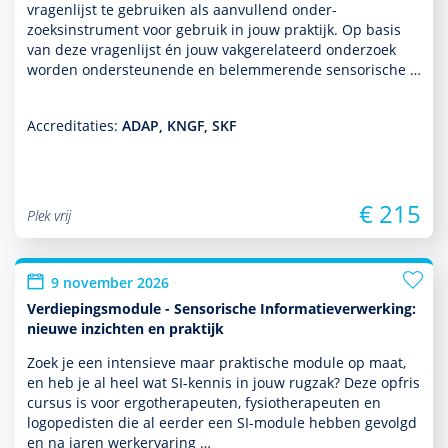
vragenlijst te gebruiken als aan­vullend onder­
zoeksinstrument voor gebruik in jouw prak­tijk. Op basis
van deze vragenlijst én jouw vakgerelateerd onder­zoek
worden onder­steunende en belemmerende sensorische …
Accreditaties:
ADAP, KNGF, SKF
€ 215
Plek vrij
9 november 2026
Verdiepingsmodule - Sensorische Informatieverwerking:
nieuwe inzichten en praktijk
Zoek je een intensieve maar prak­tische module op maat,
en heb je al heel wat SI-kennis in jouw rugzak? Deze opfris
cursus is voor ergo­thera­peuten, fysiothera­peuten en
logopedisten die al eerder een SI-module hebben gevolgd
en na jaren werkervaring …