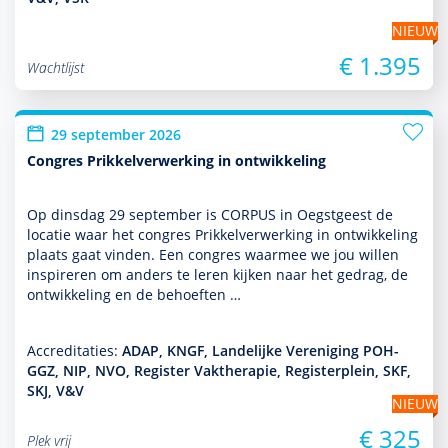
NIEUW
€ 1.395
Wachtlijst
29 september 2026
Congres Prikkelverwerking in ontwikkeling
Op dins­dag 29 september is CORPUS in Oegstgeest de
locatie waar het congres Prikkelverwerking in ont­wikke­ling
plaats gaat vinden. Een congres waarmee we jou willen
inspireren om anders te leren kijken naar het gedrag, de
ont­wikke­ling en de behoeften …
Accreditaties:
ADAP, KNGF, Landelijke Vereniging POH-
GGZ, NIP, NVO, Register Vaktherapie, Registerplein, SKF,
SKJ, V&V
NIEUW
€ 325
Plek vrij