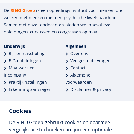
De
RINO Groep
is een opleidings­insti­tuut voor mensen die
werken met mensen met een psychische kwets­baar­heid.
Samen met onze top­docenten bieden we innova­tieve
opleidingen, cursussen en congres­sen op maat.
Onderwijs
Algemeen
Bij- en nascholing
Over ons
BIG-opleidingen
Veelgestelde vragen
Maatwerk en
Contact
incompany
Algemene
Praktijkinstellingen
voorwaarden
Erkenning aanvragen
Disclaimer & privacy
Cookies
De RINO Groep gebruikt cookies en daarmee
Meer dan 250 opleidingen
vergelijkbare technieken om jou een optimale
Alle BIG-opleidingen in huis