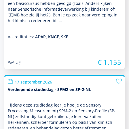
een basis­cursus hebben gevolgd (zoals 'Anders kijken
naar Sensorische Informatieverwerking bij kin­de­ren' of'
'(E)MB hoe zie jij het?'). Ben je op zoek naar verdieping in
het klinisch redeneren bij …
Accreditaties:
ADAP, KNGF, SKF
€ 1.155
Plek vrij
17 september 2026
Verdiepende studiedag - SPM2 en SP-2-NL
Tijdens deze studiedag leer je hoe je de Sensory
Processing Measurement) SPM-2 en Sensory-Profile (SP-
NL) zelf­standig kunt gebruiken. Je leert valkuilen
herkennen, scherper formuleren op basis van klinisch
redeneren, en behan­deladviezen beter afstemmen …