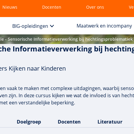
Nieuws
Docenten
Over ons
Ve
Maatwerk en incompany
BIG-opleidingen
e - Sensorische Informatieverwerking bij hechtingsproblematiek
che Informatieverwerking bij hechtin
rs Kijken naar Kinderen
en vaak te maken met complexe uitdagingen, waarbij senso
en zijn. In deze cursus kijken we wat de invloed is van he
met een verstandelijke beperking.
Doelgroep
Docenten
Literatuur