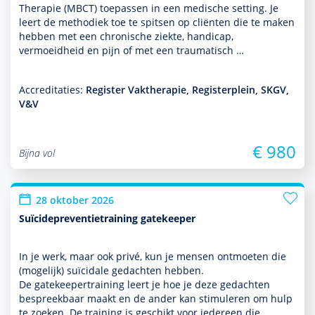
Therapie (MBCT) toe­pas­sen in een medische setting. Je
leert de metho­diek toe te spitsen op cliënten die te maken
hebben met een chronische ziekte, handicap,
vermoeidheid en pijn of met een traumatisch …
Accreditaties:
Register Vaktherapie, Registerplein, SKGV,
V&V
€ 980
Bijna vol
28 oktober 2026
Suïcidepreventietraining gatekeeper
In je werk, maar ook privé, kun je mensen ontmoeten die
(moge­lijk) suïcidale gedachten hebben.
De gatekeepertraining leert je hoe je deze gedachten
bespreekbaar maakt en de ander kan stimuleren om hulp
te zoeken. De training is geschikt voor iedereen die …