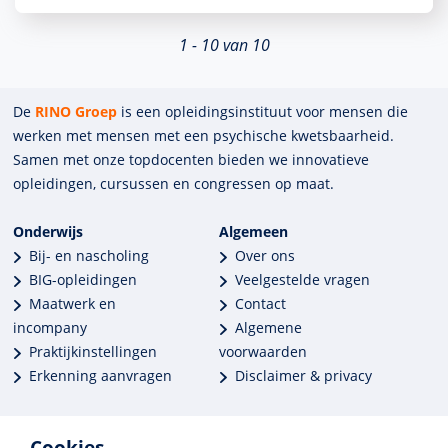
1 - 10 van 10
De
RINO Groep
is een opleidings­insti­tuut voor mensen die
werken met mensen met een psychische kwets­baar­heid.
Samen met onze top­docenten bieden we innova­tieve
opleidingen, cursussen en congres­sen op maat.
Onderwijs
Algemeen
Bij- en nascholing
Over ons
BIG-opleidingen
Veelgestelde vragen
Maatwerk en
Contact
incompany
Algemene
Praktijkinstellingen
voorwaarden
Erkenning aanvragen
Disclaimer & privacy
Cookies