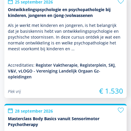
25 september 2026
Ontwikkelingspsychologie en psychopathologie bij
kinderen, jongeren en (jong-)volwassenen
Als je werkt met kin­de­ren en jongeren, is het belang­rijk
dat je basis­kennis hebt van ont­wikke­lingspsycho­logie en
psychische stoor­nissen. In deze cursus ontdek je wat een
normale ont­wikke­ling is en welke psycho­patho­logie het
meest voorkomt bij kin­de­ren en …
Accreditaties:
Register Vaktherapie, Registerplein, SKJ,
V&V, vLOGO - Vereniging Landelijk Orgaan Gz-
opleidingen
€ 1.530
Plek vrij
28 september 2026
Masterclass Body Basics vanuit Sensorimotor
Psychotherapy