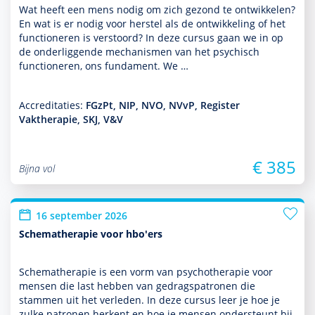
Wat heeft een mens nodig om zich gezond te ontwik­kelen?
En wat is er nodig voor herstel als de ont­wikke­ling of het
functio­neren is verstoord? In deze cursus gaan we in op
de onderliggende mechanismen van het psychisch
functio­neren, ons fundament. We …
Accreditaties:
FGzPt, NIP, NVO, NVvP, Register
Vaktherapie, SKJ, V&V
€ 385
Bijna vol
16 september 2026
Schematherapie voor hbo'ers
Schemathera­pie is een vorm van psycho­thera­pie voor
mensen die last hebben van gedragspatronen die
stammen uit het verleden. In deze cursus leer je hoe je
zulke patronen herkent en hoe je mensen onder­steunt bij