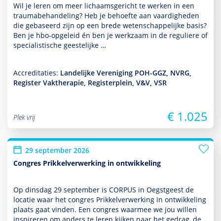
Wil je leren om meer lichaamsgericht te werken in een
traumabehan­del­ing? Heb je behoefte aan vaar­dig­heden
die gebaseerd zijn op een brede weten­schappe­lijke basis?
Ben je hbo-opgeleid én ben je werk­zaam in de reguliere of
specialis­tische geeste­lijke …
Accreditaties:
Landelijke Vereniging POH-GGZ, NVRG,
Register Vaktherapie, Registerplein, V&V, VSR
€ 1.025
Plek vrij
29 september 2026
Congres Prikkelverwerking in ontwikkeling
Op dins­dag 29 september is CORPUS in Oegstgeest de
locatie waar het congres Prikkelverwerking in ont­wikke­ling
plaats gaat vinden. Een congres waarmee we jou willen
inspireren om anders te leren kijken naar het gedrag, de