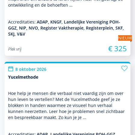
ont­wikke­ling en de behoeften …
Accreditaties:
ADAP, KNGF, Landelijke Vereniging POH-
GGZ, NIP, NVO, Register Vaktherapie, Registerplein, SKF,
SKJ, V&V
NIEUW
€ 325
Plek vrij
8 oktober 2026
Yucelmethode
Hoe help je mensen die verbaal niet vaardig zijn om over
hun leven te vertellen? Met de Yucelmethode geef je ze
blokken in handen waarmee ze visueel hun verhaal
kunnen neerzetten. Leer hoe je pro­ble­men snel zichtbaar
en bespreekbaar maakt. Zo kun je je …
Accreditaties:
ADAP, Landelijke Vereniging POH-GGZ,