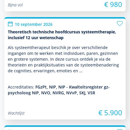
€ 980
Bijna vol
10 september 2026
Theoretisch technische hoofdcursus systeemtherapie,
inclusief 12 uur wetenschap
Als systeem­thera­peut beschik je over ver­schil­lende
ingangen om te werken met individuen, paren, gezin­nen
en grotere systemen. In deze cursus ontdek je via de
theorieën en prak­tijksituaties van de systeembenade­ring
de cognities, ervaringen, emoties en …
Accreditaties:
FGzPt, NIP, NIP - Kwalteitsregister gz-
psycholoog NIP, NVO, NVRG, NVvP, SKJ, VSR
€ 5.900
Wachtlijst