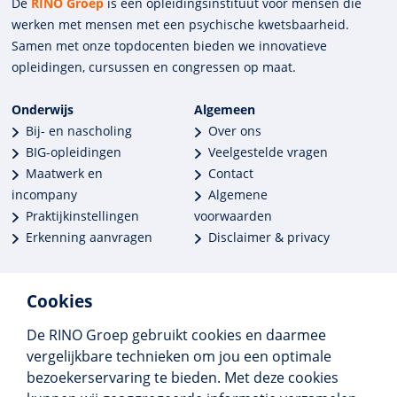
De
RINO Groep
is een opleidings­insti­tuut voor mensen die
werken met mensen met een psychische kwets­baar­heid.
Samen met onze top­docenten bieden we innova­tieve
opleidingen, cursussen en congres­sen op maat.
Onderwijs
Algemeen
Bij- en nascholing
Over ons
BIG-opleidingen
Veelgestelde vragen
Maatwerk en
Contact
incompany
Algemene
Praktijkinstellingen
voorwaarden
Erkenning aanvragen
Disclaimer & privacy
Cookies
De RINO Groep gebruikt cookies en daarmee
Meer dan 250 opleidingen
vergelijkbare technieken om jou een optimale
Alle BIG-opleidingen in huis
bezoekerservaring te bieden. Met deze cookies
Cedeo-erkend en CRKBO-geregistreerd