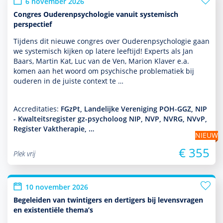
6 november 2026
Congres Ouderenpsychologie vanuit systemisch
perspectief
Tijdens dit nieuwe congres over Ouderenpsycho­logie gaan
we systemisch kijken op latere leeftijd! Experts als Jan
Baars, Martin Kat, Luc van de Ven, Marion Klaver e.a.
komen aan het woord om psychische proble­ma­tiek bij
ouderen in de juiste context te …
Accreditaties:
FGzPt, Landelijke Vereniging POH-GGZ, NIP
- Kwalteitsregister gz-psycholoog NIP, NVP, NVRG, NVvP,
Register Vaktherapie, …
NIEUW
€ 355
Plek vrij
10 november 2026
Begeleiden van twintigers en dertigers bij levensvragen
en existentiële thema’s