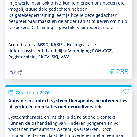
In je werk, maar ook privé, kun je mensen ontmoeten die
(moge­lijk) suïcidale gedachten hebben.
De gatekeepertraining leert je hoe je deze gedachten
bespreekbaar maakt en de ander kan stimuleren om hulp
te zoeken. De training is geschikt voor iedereen die …
Accreditaties:
ABSG, KABIZ - Herregistratie
doktersassistent, Landelijke Vereniging POH-GGZ,
Registerplein, SKGV, SKJ, V&V
€ 235
Plek vrij
28 oktober 2026
Autisme in context: systeemtherapeutische interventies
bij gezinnen en relaties met neurodiversiteit
Systeemthera­pie en inzicht in de rela­tio­nele context
kunnen de behan­del­ing van kin­de­ren, jongeren en vol­
was­senen met autisme wezenlijk versterken. Door
circulair te denken, kijkt de hulp­ver­le­ner niet alleen naar