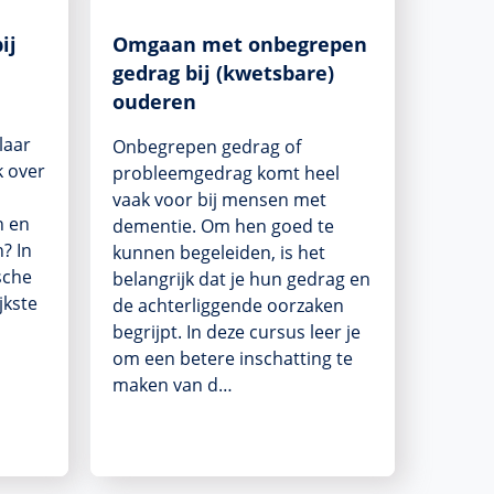
ij
Omgaan met onbegrepen
gedrag bij (kwetsbare)
ouderen
laar
Onbegrepen gedrag of
k over
probleemgedrag komt heel
vaak voor bij mensen met
n en
dementie. Om hen goed te
? In
kunnen begeleiden, is het
sche
belangrijk dat je hun gedrag en
jkste
de achterliggende oorzaken
begrijpt. In deze cursus leer je
om een betere inschatting te
maken van d…