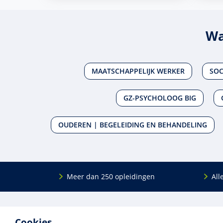
Wa
MAATSCHAPPELIJK WERKER
SOC
GZ-PSYCHOLOOG BIG
OUDEREN | BEGELEIDING EN BEHANDELING
Meer dan 250 opleidingen
All
De
RINO Groep
is een opleidings­insti­tuut
Onderwijs
Cookies