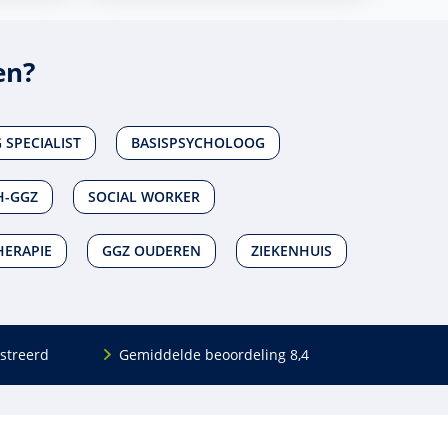
en?
SPECIALIST
BASISPSYCHOLOOG
H-GGZ
SOCIAL WORKER
HERAPIE
GGZ OUDEREN
ZIEKENHUIS
streerd
Gemiddelde beoordeling 8,4
Volg ons