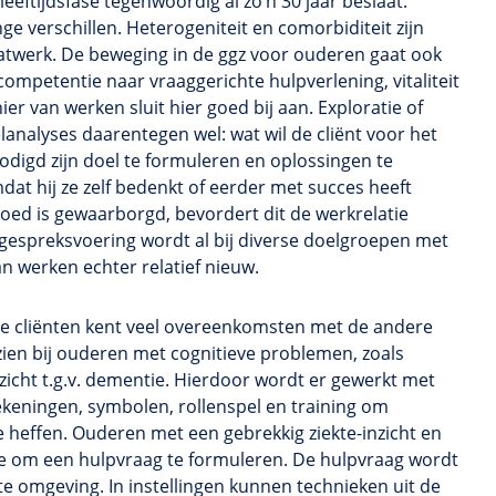
eftijdsfase tegenwoordig al zo’n 30 jaar beslaat.
e verschillen. Heterogeniteit en comorbiditeit zijn
atwerk. De beweging in de ggz voor ouderen gaat ook
mpetentie naar vraaggerichte hulpverlening, vitaliteit
r van werken sluit hier goed bij aan. Exploratie of
lanalyses daarentegen wel: wat wil de cliënt voor het
digd zijn doel te formuleren en oplossingen te
dat hij ze zelf bedenkt of eerder met succes heeft
oed is gewaarborgd, bevordert dit de werkrelatie
 gespreksvoering wordt al bij diverse doelgroepen met
n werken echter relatief nieuw.
 cliënten kent veel overeenkomsten met de andere
en bij ouderen met cognitieve problemen, zoals
zicht t.g.v. dementie. Hierdoor wordt er gewerkt met
ekeningen, symbolen, rollenspel en training om
 heffen. Ouderen met een gebrekkig ziekte-inzicht en
om een hulpvraag te formuleren. De hulpvraag wordt
e omgeving. In instellingen kunnen technieken uit de