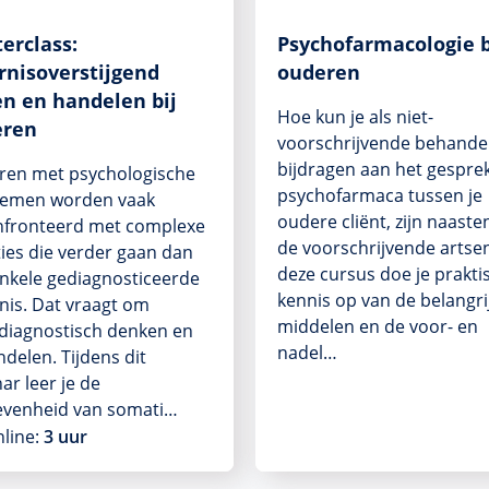
erclass:
Psychofarmacologie b
rnisoverstijgend
ouderen
en en handelen bij
Hoe kun je als niet-
eren
voorschrijvende behande
bijdragen aan het gespre
ren met psychologische
psychofarmaca tussen je
lemen worden vaak
oudere cliënt, zijn naaste
nfronteerd met complexe
de voorschrijvende artsen
ties die verder gaan dan
deze cursus doe je prakti
nkele gediagnosticeerde
kennis op van de belangri
nis. Dat vraagt om
middelen en de voor- en
diagnostisch denken en
nadel…
delen. Tijdens dit
ar leer je de
evenheid van somati…
line:
3 uur