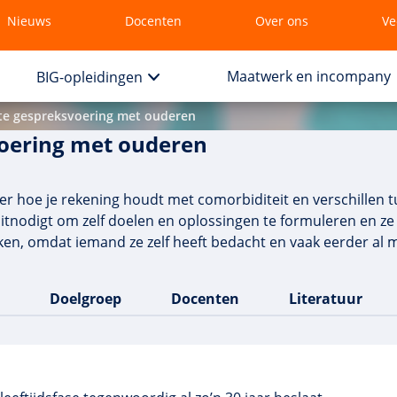
Nieuws
Docenten
Over ons
Ve
Maatwerk en incompany
BIG-opleidingen
te gespreksvoering met ouderen
voering met ouderen
r hoe je rekening houdt met comorbiditeit en verschillen 
itnodigt om zelf doelen en oplossingen te formuleren en ze 
rken, omdat iemand ze zelf heeft bedacht en vaak eerder al 
Doelgroep
Docenten
Literatuur