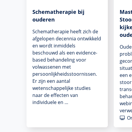
Schematherapie bij
Mast
ouderen
Stoo
kijk
Schematherapie heeft zich de
oud
afgelopen decennia ontwikkeld
en wordt inmiddels
Oude
beschouwd als een evidence-
prob
based behandeling voor
geco
volwassenen met
situa
persoonlijkheidsstoornissen.
een e
Er zijn een aantal
stoor
wetenschappelijke studies
trans
naar de effecten van
behan
individuele en …
webin
verw
On