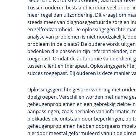
Nederland wordt steeds ouder, waardoor deze le
Tussen ouderen bestaan hierdoor veel onderling
meer regel dan uitzondering. Dit vraagt om ma
steeds meer van diagnosegestuurde zorg en inco
en zelfredzaamheid. De oplossingsgerichte manie
analyse van problemen is niet noodzakelijk, doe
probleem in de plaats? De oudere wordt uitgeno
bedenken die passen in zijn referentiekader, om
toegepast. Omdat de autonomie van de cliënt g
tussen cliënt en therapeut. Oplossingsgerichte
succes toegepast. Bij ouderen is deze manier va
Oplossingsgerichte
gespreksvoering met oudere
doelgroepen. Verschillen worden met name gezi
geheugenproblemen
en een gebrekkig ziekte-in
aanpassingen, zoals herhalen van informatie, t
blokkades die ontstaan door beperkingen, op te
geheugenproblemen
hebben doorgaans moeite 
hierdoor meestal geformuleerd vanuit de direct