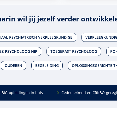
arin wil jij jezelf verder ontwikkel
IAAL PSYCHIATRISCH VERPLEEGKUNDIGE
VERPLEEGKUNDIG 
GZ-PSYCHOLOOG NIP
TOEGEPAST PSYCHOLOOG
PO
OUDEREN
BEGELEIDING
OPLOSSINGSGERICHTE T
e BIG-opleidingen in huis
Cedeo-erkend en CRKBO-geregi
Algemeen