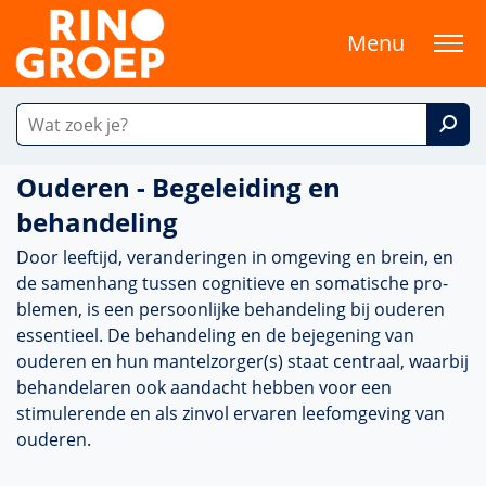
Menu
Ouderen - Begeleiding en
behandeling
Door leeftijd, veran­de­ringen in omge­ving en brein, en
de samen­hang tussen cogni­tieve en somatische pro­
ble­men, is een per­soon­lijke behan­del­ing bij ouderen
essentieel. De behan­del­ing en de bejegening van
ouderen en hun mantelzorger(s) staat centraal, waarbij
behan­delaren ook aan­dacht hebben voor een
stimulerende en als zinvol ervaren leefomge­ving van
ouderen.