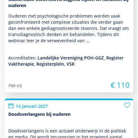
ouderen
Ouderen met psycho­logische pro­ble­men worden vaak
gecon­fron­teerd met complexe situaties die verder gaan
dan een enkele gediag­nos­ticeerde stoor­nis. Dat vraagt om
transdiag­nos­tisch denken en behan­delen. Tijdens dit
webinar leer je de verwevenheid van …
Accreditaties:
Landelijke Vereniging POH-GGZ, Register
Vaktherapie, Registerplein, VSR
€ 110
Plek vrij
14 januari 2027
Doodsverlangens bij ouderen
Doodsverlangens is een actueel onder­werp in de politiek
en media. Dit wordt teruggezien in het groeiend aantal