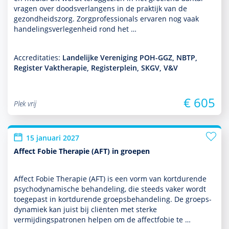
vragen over doodsverlangens in de prak­tijk van de
gezond­heids­zorg. Zorgprofessionals ervaren nog vaak
handelingsverlegenheid rond het …
Accreditaties:
Landelijke Vereniging POH-GGZ, NBTP,
Register Vaktherapie, Registerplein, SKGV, V&V
€ 605
Plek vrij
15 januari 2027
Affect Fobie Therapie (AFT) in groepen
Affect Fobie Therapie (AFT) is een vorm van kort­durende
psychodynamische behan­del­ing, die steeds vaker wordt
toegepast in kort­durende groepsbehan­del­ing. De groeps­
dynamiek kan juist bij cliënten met sterke
vermijdingspatronen helpen om de affectfobie te …