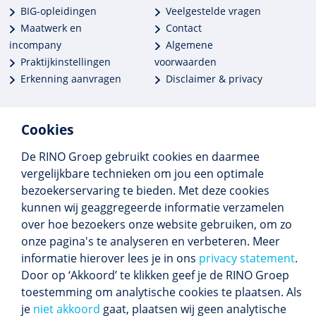
BIG-opleidingen
Veelgestelde vragen
Maatwerk en
Contact
incompany
Algemene
Praktijkinstellingen
voorwaarden
Erkenning aanvragen
Disclaimer & privacy
Cookies
De RINO Groep gebruikt cookies en daarmee
Meer dan 250 opleidingen
vergelijkbare technieken om jou een optimale
Alle BIG-opleidingen in huis
bezoekerservaring te bieden. Met deze cookies
Cedeo-erkend en CRKBO-geregistreerd
kunnen wij geaggregeerde informatie verzamelen
Gemiddelde beoordeling 8,4
over hoe bezoekers onze website gebruiken, om zo
onze pagina's te analyseren en verbeteren. Meer
informatie hierover lees je in ons
privacy statement
.
Door op ‘Akkoord’ te klikken geef je de RINO Groep
Volg ons
toestemming om analytische cookies te plaatsen. Als
Blijf op de hoogte van het (nieuwe) scholings­
je
niet akkoord
gaat, plaatsen wij geen analytische
aanbod en ons laatste nieuws.