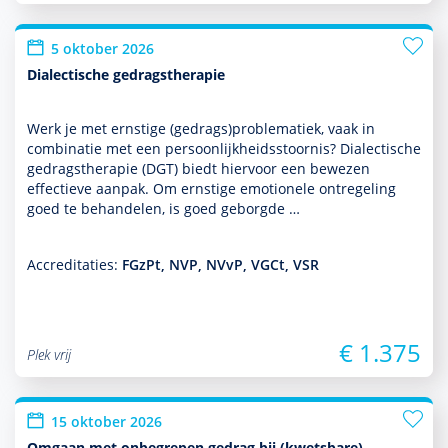
5 oktober 2026
Dialectische gedragstherapie
Werk je met ernstige (gedrags)proble­ma­tiek, vaak in
combinatie met een per­soon­lijk­heids­stoor­nis? Dialectische
gedrags­thera­pie (DGT) biedt hiervoor een bewezen
effectieve aanpak. Om ernstige emotionele ontregeling
goed te behan­delen, is goed geborgde …
Accreditaties:
FGzPt, NVP, NVvP, VGCt, VSR
€ 1.375
Plek vrij
15 oktober 2026
Omgaan met onbegrepen gedrag bij (kwetsbare)