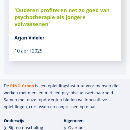
'Ouderen profiteren net zo goed van
psychotherapie als jongere
volwassenen'
Arjan Videler
10 april 2025
De
RINO Groep
is een opleidings­insti­tuut voor mensen die
werken met mensen met een psychische kwets­baar­heid.
Samen met onze top­docenten bieden we innova­tieve
opleidingen, cursussen en congres­sen op maat.
Onderwijs
Algemeen
Bij- en nascholing
Over ons