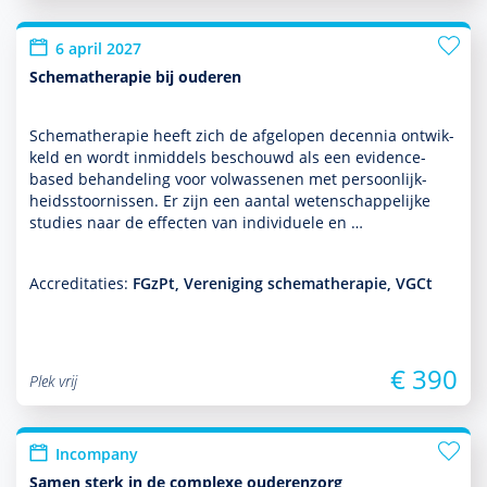
6 april 2027
Schematherapie bij ouderen
Schemathera­pie heeft zich de afgelopen decennia ontwik­
keld en wordt inmid­dels beschouwd als een evidence-
based behan­del­ing voor vol­was­senen met per­soon­lijk­
heids­stoor­nissen. Er zijn een aantal weten­schappe­lijke
studies naar de effecten van indivi­duele en …
Accreditaties:
FGzPt, Vereniging schematherapie, VGCt
€ 390
Plek vrij
Incompany
Samen sterk in de complexe ouderenzorg