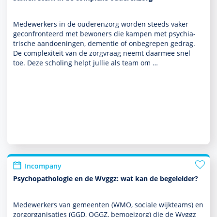
Medewerk­ers in de ouderen­zorg worden steeds vaker
gecon­fron­teerd met bewo­ners die kampen met psychia­
trische aan­doeningen, dementie of onbegrepen gedrag.
De complexiteit van de zorgvraag neemt daarmee snel
toe. Deze scholing helpt jullie als team om …
Incompany
Psychopathologie en de Wvggz: wat kan de begeleider?
Medewerk­ers van gemeenten (WMO, sociale wijkteams) en
zorgorgani­saties (GGD, OGGZ, bemoei­zorg) die de Wvggz