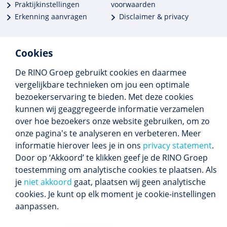
Praktijkinstellingen
voorwaarden
Erkenning aanvragen
Disclaimer & privacy
Cookies
De RINO Groep gebruikt cookies en daarmee
Meer dan 250 opleidingen
vergelijkbare technieken om jou een optimale
Alle BIG-opleidingen in huis
bezoekerservaring te bieden. Met deze cookies
Cedeo-erkend en CRKBO-geregistreerd
kunnen wij geaggregeerde informatie verzamelen
Gemiddelde beoordeling 8,4
over hoe bezoekers onze website gebruiken, om zo
onze pagina's te analyseren en verbeteren. Meer
informatie hierover lees je in ons
privacy statement
.
Door op ‘Akkoord’ te klikken geef je de RINO Groep
Volg ons
toestemming om analytische cookies te plaatsen. Als
Blijf op de hoogte van het (nieuwe) scholings­
je
niet akkoord
gaat, plaatsen wij geen analytische
aanbod en ons laatste nieuws.
cookies. Je kunt op elk moment je cookie-instellingen
Inschrijven nieuwsbrief
aanpassen.