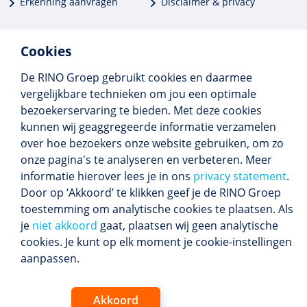
Erkenning aanvragen
Disclaimer & privacy
Cookies
De RINO Groep gebruikt cookies en daarmee
Meer dan 250 opleidingen
vergelijkbare technieken om jou een optimale
Alle BIG-opleidingen in huis
bezoekerservaring te bieden. Met deze cookies
Cedeo-erkend en CRKBO-geregistreerd
kunnen wij geaggregeerde informatie verzamelen
Gemiddelde beoordeling 8,4
over hoe bezoekers onze website gebruiken, om zo
onze pagina's te analyseren en verbeteren. Meer
informatie hierover lees je in ons
privacy statement
.
Door op ‘Akkoord’ te klikken geef je de RINO Groep
Volg ons
toestemming om analytische cookies te plaatsen. Als
Blijf op de hoogte van het (nieuwe) scholings­
je
niet akkoord
gaat, plaatsen wij geen analytische
aanbod en ons laatste nieuws.
cookies. Je kunt op elk moment je cookie-instellingen
Inschrijven nieuwsbrief
aanpassen.
Akkoord