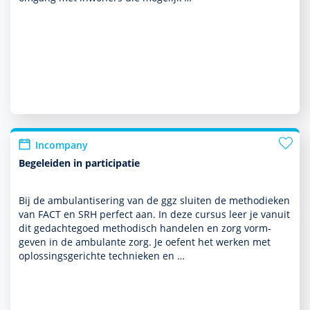
Incompany
Begeleiden in participatie
Bij de ambu­lantisering van de ggz sluiten de metho­dieken
van FACT en SRH perfect aan. In deze cursus leer je vanuit
dit gedachtegoed metho­disch han­delen en zorg vorm­
geven in de ambu­lante zorg. Je oefent het werken met
oplos­sings­gerichte tech­nieken en …