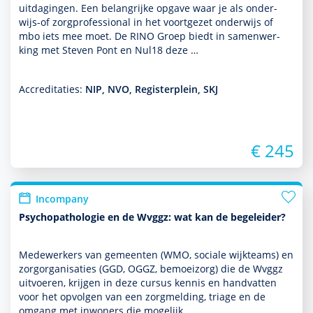
uitdagingen. Een belang­rijke opgave waar je als onder­
wijs-of zorgprofessional in het voortgezet onder­wijs of
mbo iets mee moet. De RINO Groep biedt in samen­wer­
king met Steven Pont en Nul18 deze …
Accreditaties:
NIP, NVO, Registerplein, SKJ
€ 245
Incompany
Psychopathologie en de Wvggz: wat kan de begeleider?
Medewerk­ers van gemeenten (WMO, sociale wijkteams) en
zorgorgani­saties (GGD, OGGZ, bemoei­zorg) die de Wvggz
uitvoeren, krijgen in deze cursus kennis en handvatten
voor het opvolgen van een zorgmelding, triage en de
omgang met inwoners die moge­lijk …