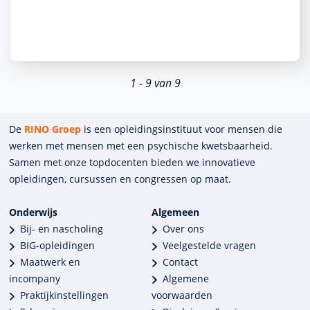
1 - 9 van 9
De
RINO Groep
is een opleidings­insti­tuut voor mensen die
werken met mensen met een psychische kwets­baar­heid.
Samen met onze top­docenten bieden we innova­tieve
opleidingen, cursussen en congres­sen op maat.
Onderwijs
Algemeen
Bij- en nascholing
Over ons
BIG-opleidingen
Veelgestelde vragen
Maatwerk en
Contact
incompany
Algemene
Praktijkinstellingen
voorwaarden