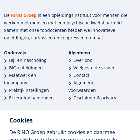
De
RINO Groep
is een opleidings­insti­tuut voor mensen die
werken met mensen met een psychische kwets­baar­heid.
Samen met onze top­docenten bieden we innova­tieve
opleidingen, cursussen en congres­sen op maat.
Onderwijs
Algemeen
Bij- en nascholing
Over ons
BIG-opleidingen
Veelgestelde vragen
Maatwerk en
Contact
incompany
Algemene
Praktijkinstellingen
voorwaarden
Erkenning aanvragen
Disclaimer & privacy
Cookies
De RINO Groep gebruikt cookies en daarmee
Meer dan 250 opleidingen
vergelijkbare technieken om jou een optimale