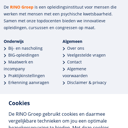
De
RINO Groep
is een opleidings­insti­tuut voor mensen die
werken met mensen met een psychische kwets­baar­heid.
Samen met onze top­docenten bieden we innova­tieve
opleidingen, cursussen en congres­sen op maat.
Onderwijs
Algemeen
Bij- en nascholing
Over ons
BIG-opleidingen
Veelgestelde vragen
Maatwerk en
Contact
incompany
Algemene
Praktijkinstellingen
voorwaarden
Erkenning aanvragen
Disclaimer & privacy
Cookies
De RINO Groep gebruikt cookies en daarmee
Meer dan 250 opleidingen
vergelijkbare technieken om jou een optimale
Alle BIG-opleidingen in huis
bezoekerservaring te bieden. Met deze cookies