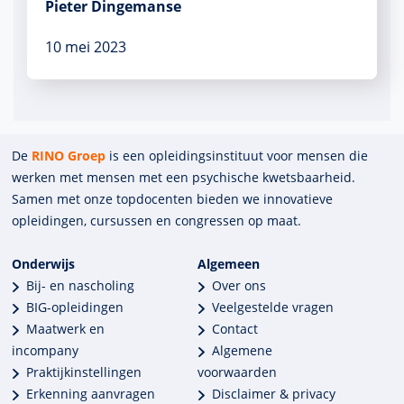
Pieter Dingemanse
10 mei 2023
De
RINO Groep
is een opleidings­insti­tuut voor mensen die
werken met mensen met een psychische kwets­baar­heid.
Samen met onze top­docenten bieden we innova­tieve
opleidingen, cursussen en congres­sen op maat.
Onderwijs
Algemeen
Bij- en nascholing
Over ons
BIG-opleidingen
Veelgestelde vragen
Maatwerk en
Contact
incompany
Algemene
Praktijkinstellingen
voorwaarden
Erkenning aanvragen
Disclaimer & privacy