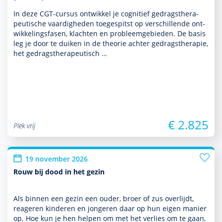
In deze CGT-cursus ontwik­kel je cognitief gedrags­thera­
peu­tische vaar­dig­heden toegespitst op ver­schil­lende ont­
wikke­lingsfasen, klachten en probleemgebieden. De basis
leg je door te duiken in de theorie achter gedrags­thera­pie,
het gedrags­thera­peu­tisch …
€ 2.825
Plek vrij
19 november 2026
Rouw bij dood in het gezin
Als binnen een gezin een ouder, broer of zus overlijdt,
reageren kin­de­ren en jongeren daar op hun eigen manier
op. Hoe kun je hen helpen om met het verlies om te gaan,