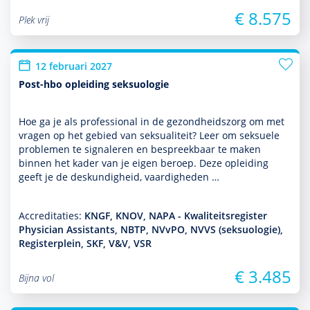
€ 8.575
Plek vrij
12 februari 2027
Post-hbo opleiding seksuologie
Hoe ga je als professional in de gezond­heids­zorg om met
vragen op het gebied van seksuali­teit? Leer om seksuele
pro­ble­men te signa­leren en bespreekbaar te maken
binnen het kader van je eigen beroep. Deze opleiding
geeft je de des­kun­dig­heid, vaar­dig­heden …
Accreditaties:
KNGF, KNOV, NAPA - Kwaliteitsregister
Physician Assistants, NBTP, NVvPO, NVVS (seksuologie),
Registerplein, SKF, V&V, VSR
€ 3.485
Bijna vol