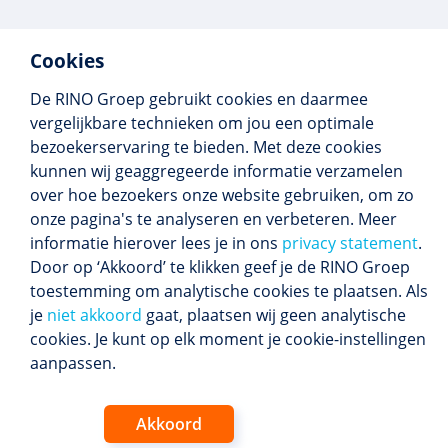
Cookies
De RINO Groep gebruikt cookies en daarmee
Meer dan 250 opleidingen
vergelijkbare technieken om jou een optimale
Alle BIG-opleidingen in huis
bezoekerservaring te bieden. Met deze cookies
Cedeo-erkend en CRKBO-geregistreerd
kunnen wij geaggregeerde informatie verzamelen
Gemiddelde beoordeling 8,4
over hoe bezoekers onze website gebruiken, om zo
onze pagina's te analyseren en verbeteren. Meer
informatie hierover lees je in ons
privacy statement
.
Door op ‘Akkoord’ te klikken geef je de RINO Groep
Volg ons
toestemming om analytische cookies te plaatsen. Als
Blijf op de hoogte van het (nieuwe) scholings­
je
niet akkoord
gaat, plaatsen wij geen analytische
aanbod en ons laatste nieuws.
cookies. Je kunt op elk moment je cookie-instellingen
Inschrijven nieuwsbrief
aanpassen.
Akkoord