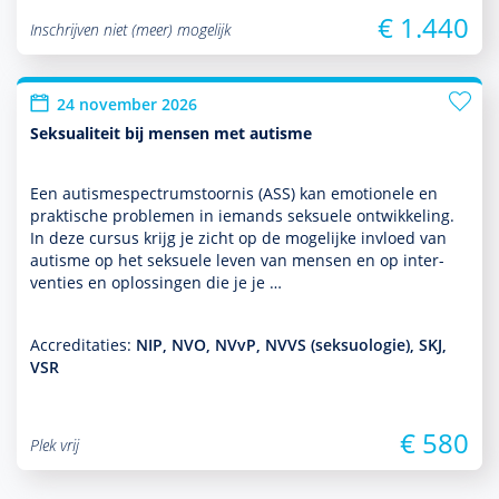
€ 1.440
Inschrijven niet (meer) mogelijk
24 november 2026
Seksualiteit bij mensen met autisme
Een autisme­spectrum­stoor­nis (ASS) kan emotionele en
prak­tische pro­ble­men in iemands seksuele ont­wikke­ling.
In deze cursus krijg je zicht op de moge­lijke invloed van
autisme op het seksuele leven van mensen en op inter­
venties en oplos­singen die je je …
Accreditaties:
NIP, NVO, NVvP, NVVS (seksuologie), SKJ,
VSR
€ 580
Plek vrij