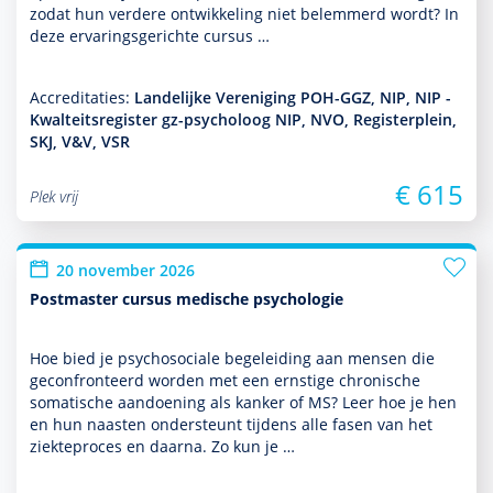
zodat hun verdere ont­wikke­ling niet belemmerd wordt? In
deze ervaringsgerichte cursus …
Accreditaties:
Landelijke Vereniging POH-GGZ, NIP, NIP -
Kwalteitsregister gz-psycholoog NIP, NVO, Registerplein,
SKJ, V&V, VSR
€ 615
Plek vrij
20 november 2026
Postmaster cursus medische psychologie
Hoe bied je psycho­sociale bege­lei­ding aan mensen die
gecon­fron­teerd worden met een ernstige chronische
somatische aandoening als kanker of MS? Leer hoe je hen
en hun naasten onder­steunt tijdens alle fasen van het
ziekteproces en daarna. Zo kun je …