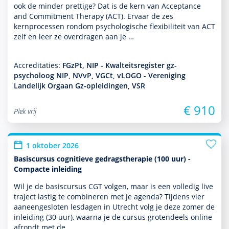
ook de minder prettige? Dat is de kern van Acceptance
and Commitment Therapy (ACT). Ervaar de zes
kernprocessen ron­dom psycho­logische flexibiliteit van ACT
zelf en leer ze overdragen aan je …
Accreditaties:
FGzPt, NIP - Kwalteitsregister gz-
psycholoog NIP, NVvP, VGCt, vLOGO - Vereniging
Landelijk Orgaan Gz-opleidingen, VSR
€ 910
Plek vrij
1 oktober 2026
Basiscursus cognitieve gedragstherapie (100 uur) -
Compacte inleiding
Wil je de basis­cursus CGT volgen, maar is een volledig live
traject lastig te combineren met je agenda? Tijdens vier
aaneengesloten lesdagen in Utrecht volg je deze zomer de
inleiding (30 uur), waarna je de cursus grotendeels online
afrondt met de …