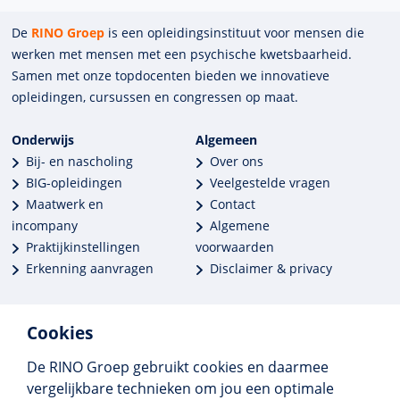
De
RINO Groep
is een opleidings­insti­tuut voor mensen die
werken met mensen met een psychische kwets­baar­heid.
Samen met onze top­docenten bieden we innova­tieve
opleidingen, cursussen en congres­sen op maat.
Onderwijs
Algemeen
Bij- en nascholing
Over ons
BIG-opleidingen
Veelgestelde vragen
Maatwerk en
Contact
incompany
Algemene
Praktijkinstellingen
voorwaarden
Erkenning aanvragen
Disclaimer & privacy
Cookies
De RINO Groep gebruikt cookies en daarmee
Meer dan 250 opleidingen
vergelijkbare technieken om jou een optimale
Alle BIG-opleidingen in huis