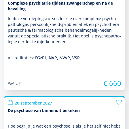
Complexe psychiatrie tijdens zwangerschap en na de
bevalling
In deze verdiepingscursus leer je over complexe psycho­
patho­logie, per­soon­lijkheidsproble­ma­tiek en psycho­thera­
peutische & farmacologische behan­delmoge­lijk­heden
vanuit de specialis­tische prak­tijk. Het doel is psycho­patho­
logie eerder te (h)erkennen en …
Accreditaties:
FGzPt, NVP, NVvP, VSR
€ 660
Plek vrij
20 september 2027
De psychose van binnenuit bekeken
Hoe begrijp je wat een psychose is als je het zelf niet hebt