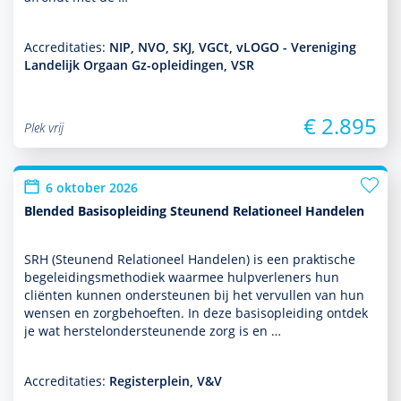
Accreditaties:
NIP, NVO, SKJ, VGCt, vLOGO - Vereniging
Landelijk Orgaan Gz-opleidingen, VSR
€ 2.895
Plek vrij
6 oktober 2026
Blended Basisopleiding Steunend Relationeel Handelen
SRH (Steunend Relationeel Han­delen) is een prak­tische
bege­lei­dingsmetho­diek waarmee hulp­ver­le­ners hun
cliënten kunnen onder­steunen bij het vervullen van hun
wensen en zorg­behoef­ten. In deze basis­opleiding ontdek
je wat herstelonder­steunende zorg is en …
Accreditaties:
Registerplein, V&V