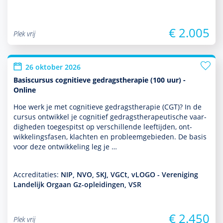
€ 2.005
Plek vrij
26 oktober 2026
Basiscursus cognitieve gedragstherapie (100 uur) -
Online
Hoe werk je met cogni­tieve gedrags­thera­pie (CGT)? In de
cursus ontwik­kel je cognitief gedrags­thera­peu­tische vaar­
dig­heden toegespitst op ver­schil­lende leeftijden, ont­
wikke­lingsfasen, klachten en probleemgebieden. De basis
voor deze ont­wikke­ling leg je …
Accreditaties:
NIP, NVO, SKJ, VGCt, vLOGO - Vereniging
Landelijk Orgaan Gz-opleidingen, VSR
€ 2.450
Plek vrij