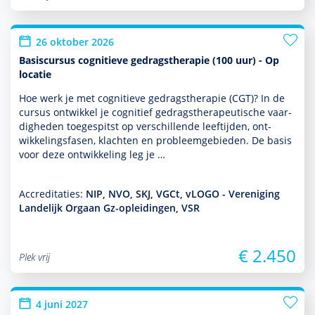
26 oktober 2026
Basiscursus cognitieve gedragstherapie (100 uur) - Op
locatie
Hoe werk je met cogni­tieve gedrags­thera­pie (CGT)? In de
cursus ontwik­kel je cognitief gedrags­thera­peu­tische vaar­
dig­heden toegespitst op ver­schil­lende leeftijden, ont­
wikke­lingsfasen, klachten en probleemgebieden. De basis
voor deze ont­wikke­ling leg je …
Accreditaties:
NIP, NVO, SKJ, VGCt, vLOGO - Vereniging
Landelijk Orgaan Gz-opleidingen, VSR
€ 2.450
Plek vrij
4 juni 2027