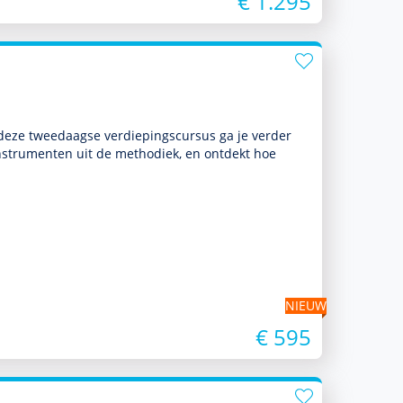
€ 1.295
deze tweedaagse verdiepingscursus ga je verder
nstru­men­ten uit de metho­diek, en ontdekt hoe
NIEUW
€ 595