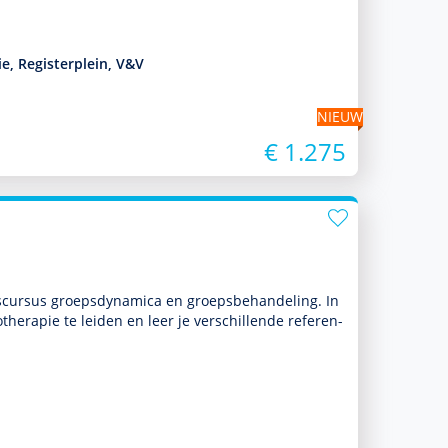
e, Registerplein, V&V
NIEUW
€ 1.275
is­cursus groeps­dynamica en groepsbehan­del­ing. In
hera­pie te leiden en leer je ver­schil­lende referen­