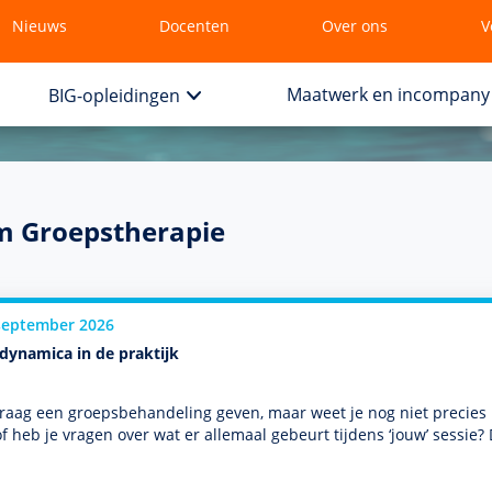
Nieuws
Docenten
Over ons
V
Maatwerk en incompany
BIG-opleidingen
m Groepstherapie
september 2026
dynamica in de praktijk
graag een groepsbehan­del­ing geven, maar weet je nog niet precie
of heb je vragen over wat er allemaal gebeurt tijdens ‘jouw’ sessie? D