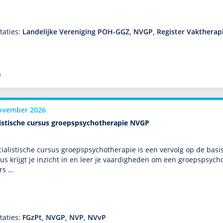
taties:
Landelijke Vereniging POH-GGZ, NVGP, Register Vaktherapi
l
ovember 2026
listische cursus groepspsychotherapie NVGP
ialis­tische cursus groepspsycho­thera­pie is een vervolg op de bas
us krijgt je inzicht in en leer je vaar­dig­heden om een groepspsycho­t
ers …
taties:
FGzPt, NVGP, NVP, NVvP