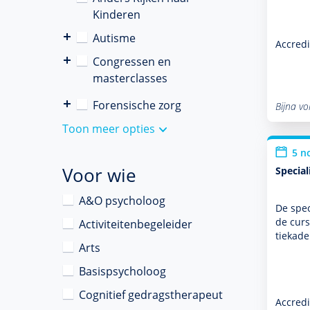
Kinderen
Autisme
Accredi
Congressen en
masterclasses
Forensische zorg
Bijna vo
Toon meer opties
5 n
Voor wie
Specia
A&O psycholoog
De spec
de curs
Activiteitenbegeleider
tie­kad
Arts
Basispsycholoog
Cognitief gedragstherapeut
Accredi