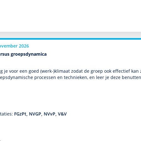
ovember 2026
ursus groepsdynamica
g je voor een goed (werk-)klimaat zodat de groep ook effectief kan
eps­dynamische processen en tech­nieken, en leer je deze benutten
taties:
FGzPt, NVGP, NVvP, V&V