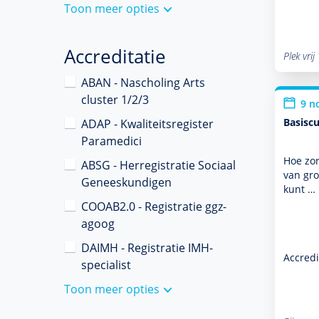
Toon meer opties
Accreditatie
Plek vrij
ABAN - Nascholing Arts
cluster 1/2/3
9 n
Basisc
ADAP - Kwaliteitsregister
Paramedici
Hoe zor
ABSG - Herregistratie Sociaal
van gro
Geneeskundigen
kunt …
COOAB2.0 - Registratie ggz-
agoog
DAIMH - Registratie IMH-
Accredi
specialist
Toon meer opties