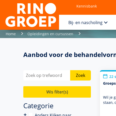
Kennisbank
Contact
Bij- en nascholing
Home
Opleidingen en cursussen
Aanbod voor de behandelvor
Zoek
22 
Groeps
Wis filter(s)
Wil je 
staan, 
Categorie
Anders Kijken naar