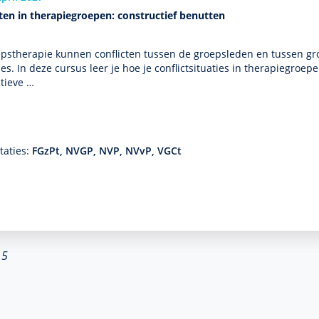
ten in therapiegroepen: constructief benutten
eps­thera­pie kunnen conflicten tussen de groepsleden en tussen gr
ies. In deze cursus leer je hoe je conflictsituaties in thera­piegro
tieve …
taties:
FGzPt, NVGP, NVP, NVvP, VGCt
 5