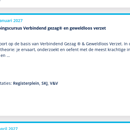
l
januari 2027
pingscursus Verbindend gezag® en geweldloos verzet
ort op de basis van Verbindend Gezag ® & Geweldloos Verzet. In 
theorie: je ervaart, onder­zoekt en oefent met de meest krachtige i
l en …
taties:
Registerplein, SKJ, V&V
april 2027