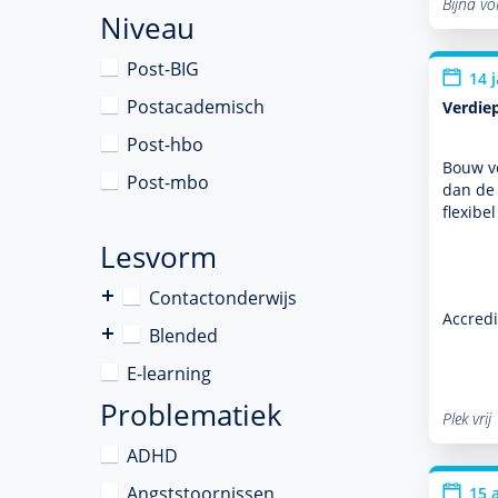
Bijna vo
Niveau
Post-BIG
14 
Postacademisch
Verdie
Post-hbo
Bouw vo
Post-mbo
dan de 
flexibe
Lesvorm
Contactonderwijs
Accredi
Blended
E-learning
Problematiek
Plek vrij
ADHD
Angststoornissen
15 