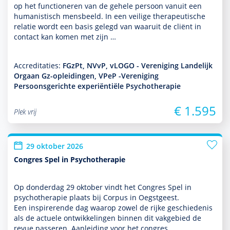
op het functio­neren van de gehele persoon vanuit een
humanistisch mensbeeld. In een veilige thera­peu­tische
relatie wordt een basis gelegd van waaruit de cliënt in
contact kan komen met zijn …
Accreditaties:
FGzPt, NVvP, vLOGO - Vereniging Landelijk
Orgaan Gz-opleidingen, VPeP -Vereniging
Persoonsgerichte experiëntiële Psychotherapie
€ 1.595
Plek vrij
29 oktober 2026
Congres Spel in Psychotherapie
Op donder­dag 29 oktober vindt het Congres Spel in
psycho­thera­pie plaats bij Corpus in Oegstgeest.
Een inspirerende dag waarop zowel de rijke geschiedenis
als de actuele ont­wikke­lingen binnen dit vakgebied de
revue passeren. Aanleiding voor het congres …