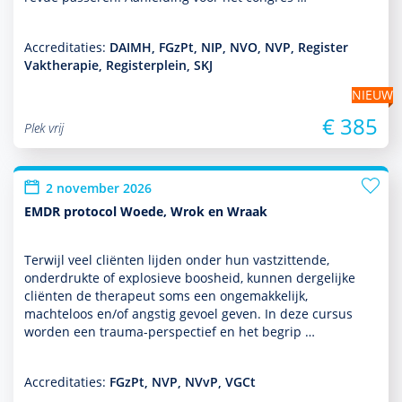
Accreditaties:
DAIMH, FGzPt, NIP, NVO, NVP, Register
Vaktherapie, Registerplein, SKJ
NIEUW
€ 385
Plek vrij
2 november 2026
EMDR protocol Woede, Wrok en Wraak
Terwijl veel cliënten lijden onder hun vastzittende,
onderdrukte of explosieve boosheid, kunnen dergelijke
cliënten de thera­peut soms een ongemakkelijk,
machteloos en/of angstig gevoel geven. In deze cursus
worden een trauma-perspec­tief en het begrip …
Accreditaties:
FGzPt, NVP, NVvP, VGCt