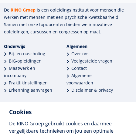
De
RINO Groep
is een opleidings­insti­tuut voor mensen die
werken met mensen met een psychische kwets­baar­heid.
Samen met onze top­docenten bieden we innova­tieve
opleidingen, cursussen en congres­sen op maat.
Onderwijs
Algemeen
Bij- en nascholing
Over ons
BIG-opleidingen
Veelgestelde vragen
Maatwerk en
Contact
incompany
Algemene
Praktijkinstellingen
voorwaarden
Erkenning aanvragen
Disclaimer & privacy
Cookies
De RINO Groep gebruikt cookies en daarmee
Meer dan 250 opleidingen
vergelijkbare technieken om jou een optimale
Alle BIG-opleidingen in huis