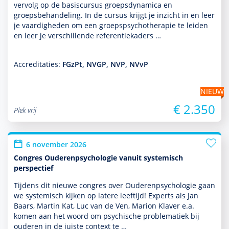
vervolg op de basis­cursus groeps­dynamica en
groepsbehan­del­ing. In de cursus krijgt je inzicht in en leer
je vaar­dig­heden om een groepspsycho­thera­pie te leiden
en leer je ver­schil­lende referen­tie­kaders …
Accreditaties:
FGzPt, NVGP, NVP, NVvP
NIEUW
€ 2.350
Plek vrij
6 november 2026
Congres Ouderenpsychologie vanuit systemisch
perspectief
Tijdens dit nieuwe congres over Ouderenpsycho­logie gaan
we systemisch kijken op latere leeftijd! Experts als Jan
Baars, Martin Kat, Luc van de Ven, Marion Klaver e.a.
komen aan het woord om psychische proble­ma­tiek bij
ouderen in de juiste context te …