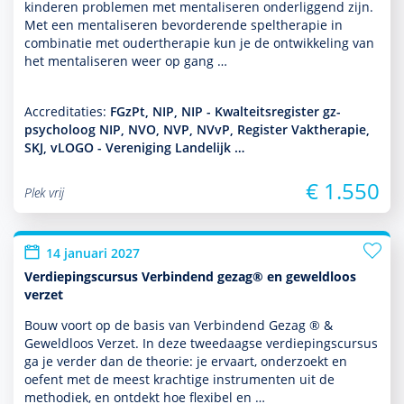
kin­de­ren pro­ble­men met men­ta­li­seren onderliggend zijn.
Met een men­ta­li­seren bevor­derende spelthera­pie in
combinatie met ouderthera­pie kun je de ont­wikke­ling van
het men­ta­li­seren weer op gang …
Accreditaties:
FGzPt, NIP, NIP - Kwalteitsregister gz-
psycholoog NIP, NVO, NVP, NVvP, Register Vaktherapie,
SKJ, vLOGO - Vereniging Landelijk …
€ 1.550
Plek vrij
14 januari 2027
Verdiepingscursus Verbindend gezag® en geweldloos
verzet
Bouw voort op de basis van Verbindend Gezag ® &
Geweldloos Verzet. In deze tweedaagse verdiepingscursus
ga je verder dan de theorie: je ervaart, onder­zoekt en
oefent met de meest krachtige instru­men­ten uit de
metho­diek, en ontdekt hoe flexibel en …