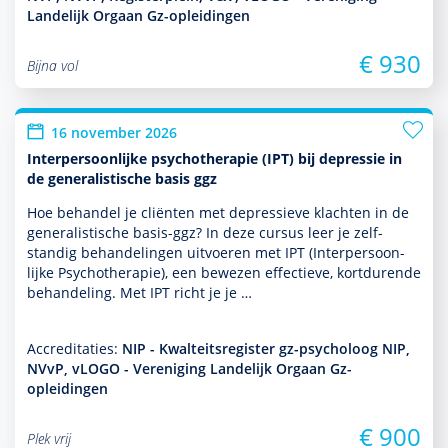
Landelijk Orgaan Gz-opleidingen
€ 930
Bijna vol
16 november 2026
Interpersoonlijke psychotherapie (IPT) bij depressie in
de generalistische basis ggz
Hoe behan­del je cliënten met depres­sieve klachten in de
genera­lis­tische basis-ggz? In deze cursus leer je zelf­
standig behan­del­ingen uitvoeren met IPT (Interper­soon­
lijke Psychothera­pie), een bewezen effectieve, kort­durende
behan­del­ing. Met IPT richt je je …
Accreditaties:
NIP - Kwalteitsregister gz-psycholoog NIP,
NVvP, vLOGO - Vereniging Landelijk Orgaan Gz-
opleidingen
€ 900
Plek vrij