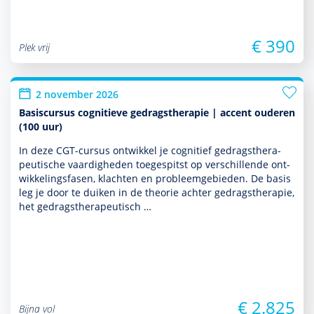
€ 390
Plek vrij
2 november 2026
Basiscursus cognitieve gedragstherapie | accent ouderen
(100 uur)
In deze CGT-cursus ontwik­kel je cognitief gedrags­thera­
peu­tische vaar­dig­heden toegespitst op ver­schil­lende ont­
wikke­lingsfasen, klachten en probleemgebieden. De basis
leg je door te duiken in de theorie achter gedrags­thera­pie,
het gedrags­thera­peu­tisch …
€ 2.825
Bijna vol