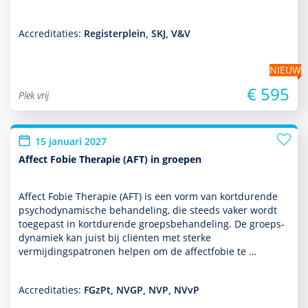
Accreditaties:
Registerplein, SKJ, V&V
NIEUW
€ 595
Plek vrij
15 januari 2027
Affect Fobie Therapie (AFT) in groepen
Affect Fobie Therapie (AFT) is een vorm van kort­durende
psychodynamische behan­del­ing, die steeds vaker wordt
toegepast in kort­durende groepsbehan­del­ing. De groeps­
dynamiek kan juist bij cliënten met sterke
vermijdingspatronen helpen om de affectfobie te …
Accreditaties:
FGzPt, NVGP, NVP, NVvP