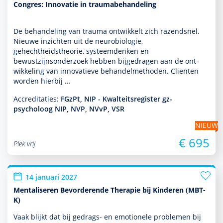
Congres: Innovatie in traumabehandeling
De behan­del­ing van trauma ontwik­kelt zich razendsnel.
Nieuwe inzichten uit de neurobiologie,
gehechtheidstheorie, systeem­denken en
bewustzijnsonder­zoek hebben bijgedragen aan de ont­
wikke­ling van innovatieve behan­delmethoden. Cliënten
worden hierbij …
Accreditaties:
FGzPt, NIP - Kwalteitsregister gz-
psycholoog NIP, NVP, NVvP, VSR
NIEUW
€ 695
Plek vrij
14 januari 2027
Mentaliseren Bevorderende Therapie bij Kinderen (MBT-
K)
Vaak blijkt dat bij gedrags- en emotionele pro­ble­men bij