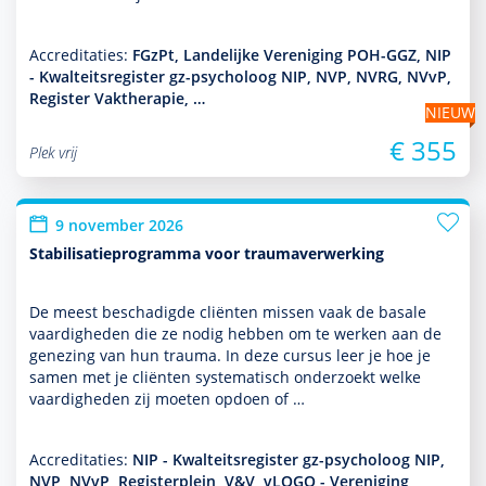
Accreditaties:
FGzPt, Landelijke Vereniging POH-GGZ, NIP
- Kwalteitsregister gz-psycholoog NIP, NVP, NVRG, NVvP,
Register Vaktherapie, …
NIEUW
€ 355
Plek vrij
9 november 2026
Stabilisatieprogramma voor traumaverwerking
De meest beschadigde cliënten missen vaak de basale
vaar­dig­heden die ze nodig hebben om te werken aan de
genezing van hun trauma. In deze cursus leer je hoe je
samen met je cliënten syste­ma­tisch onder­zoekt welke
vaar­dig­heden zij moeten opdoen of …
Accreditaties:
NIP - Kwalteitsregister gz-psycholoog NIP,
NVP, NVvP, Registerplein, V&V, vLOGO - Vereniging