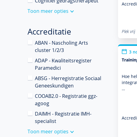
Cognitief gedragstherapeut
Accredi
Toon meer opties
Accreditatie
Plek vrij
ABAN - Nascholing Arts
cluster 1/2/3
3 n
Traini
ADAP - Kwaliteitsregister
Paramedici
Hoe hel
ABSG - Herregistratie Sociaal
integra
Geneeskundigen
…
COOAB2.0 - Registratie ggz-
agoog
DAIMH - Registratie IMH-
Accredi
specialist
Toon meer opties