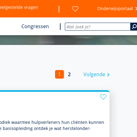
eelgestelde vragen
Onderwijsportaal
Congressen
1
2
Volgende
o­diek waarmee hulp­ver­le­ners hun cliënten kunnen
e basis­opleiding ontdek je wat herstelonder­