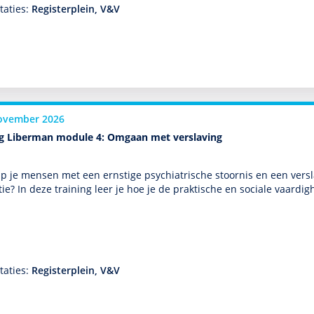
taties:
Registerplein, V&V
ovember 2026
ng Liberman module 4: Omgaan met verslaving
p je mensen met een ernstige psychia­trische stoor­nis en een ver­sl
tie? In deze training leer je hoe je de prak­tische en sociale vaar­
taties:
Registerplein, V&V