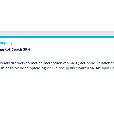
ompany
ing tot Coach SRH
ionals die werken met de metho­diek van SRH (Steunend Relationeel
g. In deze blended opleiding leer je hoe jij als ervaren SRH-hulp­ver­l