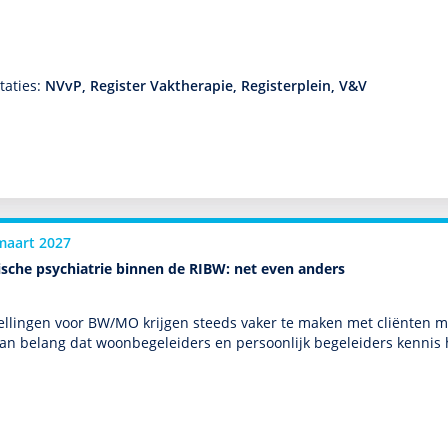
taties:
NVvP, Register Vaktherapie, Registerplein, V&V
maart 2027
ische psychiatrie binnen de RIBW: net even anders
el­lingen voor BW/MO krijgen steeds vaker te maken met cliënten met
van belang dat woonbege­leiders en per­soon­lijk bege­leiders kenn