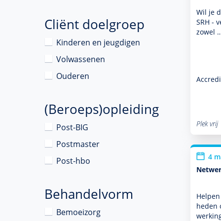
Wil je 
Cliënt doelgroep
SRH - v
zowel 
Kinderen en jeugdigen
Volwassenen
Ouderen
Accredi
(Beroeps)opleiding
Plek vrij
Post-BIG
Postmaster
4 m
Post-hbo
Netwerk
Behandelvorm
Helpen 
heden o
Bemoeizorg
wer­kin