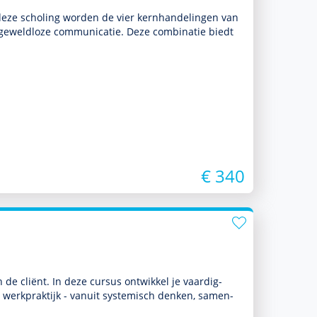
In deze scholing worden de vier kernhandelingen van
geweldloze com­muni­ca­tie. Deze combinatie biedt
€ 340
e cliënt. In deze cursus ontwik­kel je vaar­dig­
werkprak­tijk - vanuit systemisch denken, samen­