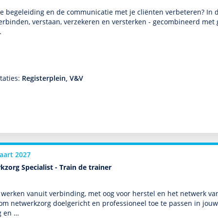
de bege­lei­ding en de com­muni­ca­tie met je cliënten verbeteren? 
erbinden, verstaan, verzekeren en versterken - gecom­bi­neerd met 
…
taties:
Registerplein, V&V
aart 2027
zorg Specialist - Train de trainer
werken vanuit verbinding, met oog voor herstel en het netwerk van d
m netwerkzorg doelgericht en professioneel toe te passen in jouw 
g en …