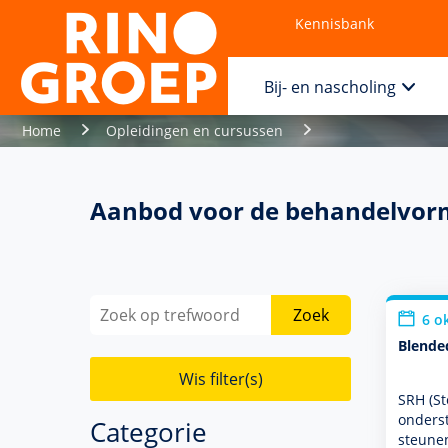
Kennisbank
Contact
Bij- en nascholing
Home
Opleidingen en cursussen
Aanbod voor de behandelvorm
Zoek
6 o
Blende
Wis filter(s)
SRH (St
onder­s
Categorie
steunen