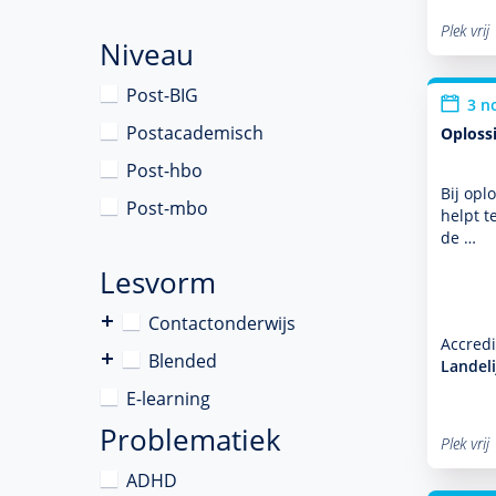
Plek vrij
Niveau
Post-BIG
3 n
Postacademisch
Oploss
Post-hbo
Bij opl
Post-mbo
helpt t
de …
Lesvorm
Contactonderwijs
Accredi
Blended
Landel
E-learning
Problematiek
Plek vrij
ADHD