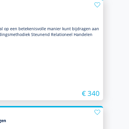
nal op een bete­kenisvolle manier kunt bijdragen aan
i­dingsmetho­diek Steunend Relationeel Han­delen
€ 340
gen