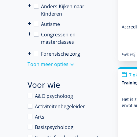
Anders Kijken naar
Kinderen
Autisme
Accredi
Congressen en
masterclasses
Forensische zorg
Plek vrij
Toon meer opties
7 o
Voor wie
Traini
A&O psycholoog
Het is 
en/of a
Activiteitenbegeleider
Arts
Basispsycholoog