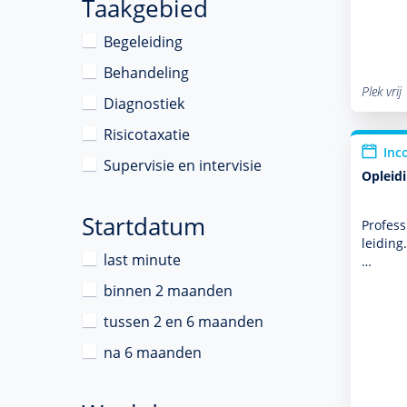
Taakgebied
Begeleiding
Behandeling
Plek vrij
Diagnostiek
Risicotaxatie
Inc
Supervisie en intervisie
Opleid
Startdatum
Profess
lei­din
last minute
…
binnen 2 maanden
tussen 2 en 6 maanden
na 6 maanden