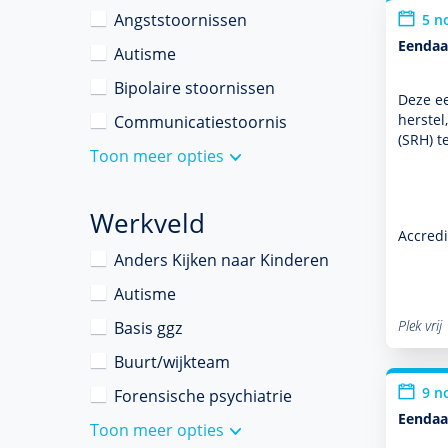
Angststoornissen
5 n
Eendaa
Autisme
Bipolaire stoornissen
Deze ee
herstel
Communicatiestoornis
(SRH) t
Toon meer opties
Werkveld
Accredi
Anders Kijken naar Kinderen
Autisme
Plek vrij
Basis ggz
Buurt/wijkteam
9 n
Forensische psychiatrie
Eendaa
Toon meer opties