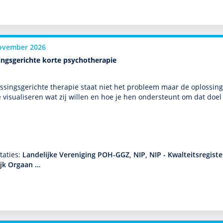
ovember 2026
ingsgerichte korte psychotherapie
os­sings­gerichte thera­pie staat niet het probleem maar de oplos­sin
e visualiseren wat zij willen en hoe je hen onder­steunt om dat doe
taties:
Landelijke Vereniging POH-GGZ, NIP, NIP - Kwalteitsregist
ijk Orgaan …