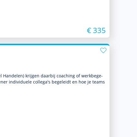
€ 335
 Han­delen) krijgen daarbij coaching of werkbege­
e­ner indivi­duele collega's bege­leidt en hoe je teams