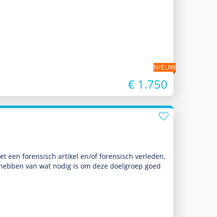
NIEUW
€ 1.750
 een foren­sisch artikel en/of foren­sisch verleden.
is hebben van wat nodig is om deze doel­groep goed