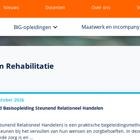
Nieuws
Docenten
Over ons
V
Maatwerk en incompany
BIG-opleidingen
 Rehabilitatie
ktober 2026
d Basisopleiding Steunend Relationeel Handelen
eunend Relationeel Han­delen) is een prak­tische bege­lei­dingsmeth
teunen bij het vervullen van hun wensen en zorg­behoef­ten. In dez
de zorg is en …