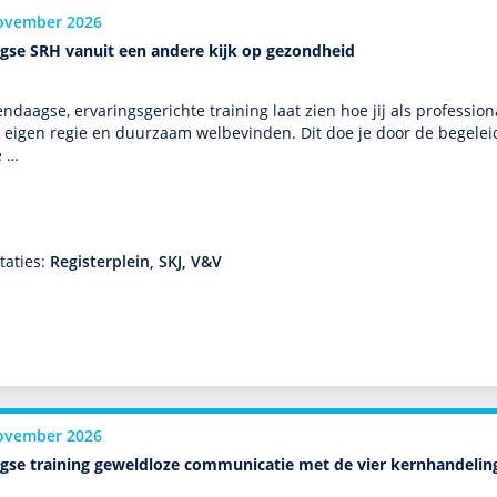
ovember 2026
gse SRH vanuit een andere kijk op gezondheid
ndaagse, ervaringsgerichte training laat zien hoe jij als professio
, eigen regie en duurzaam welbevinden. Dit doe je door de bege­le
e …
taties:
Registerplein, SKJ, V&V
ovember 2026
gse training geweldloze communicatie met de vier kernhandelin