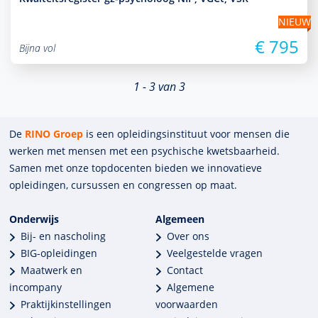
NIEUW
€ 795
Bijna vol
1 - 3 van 3
De
RINO Groep
is een opleidings­insti­tuut voor mensen die
werken met mensen met een psychische kwets­baar­heid.
Samen met onze top­docenten bieden we innova­tieve
opleidingen, cursussen en congres­sen op maat.
Onderwijs
Algemeen
Bij- en nascholing
Over ons
BIG-opleidingen
Veelgestelde vragen
Maatwerk en
Contact
incompany
Algemene
Praktijkinstellingen
voorwaarden