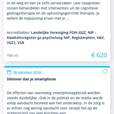
in de weg en kan ze zelfs veroorzaken. Leer slaapstoor­
nissen behan­delen met inter­venties uit de cogni­tieve
gedrags­thera­pie en de oplos­sings­gerichte thera­pie. Je
oefent de toe­pas­sing ervan met je …
Accreditaties:
Landelijke Vereniging POH-GGZ, NIP -
Kwalteitsregister gz-psycholoog NIP, Registerplein, V&V,
VGCt, VSR
€ 620
Plek vrij
30 oktober 2026
Slimmer dan je smartphone
De effecten van overmatig smartphonegebruik worden
steeds duide­lijker. Ook in de politiek en de media wordt
volop aan­dacht besteed aan het onder­werp. In de zorg is
er echter nog weinig aan­dacht voor, terwijl het op de
achter­grond van veel klachten een …