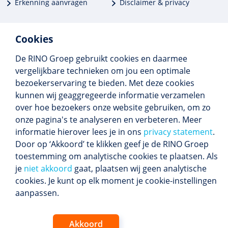
Erkenning aanvragen
Disclaimer & privacy
Cookies
De RINO Groep gebruikt cookies en daarmee
Meer dan 250 opleidingen
vergelijkbare technieken om jou een optimale
Alle BIG-opleidingen in huis
bezoekerservaring te bieden. Met deze cookies
Cedeo-erkend en CRKBO-geregistreerd
kunnen wij geaggregeerde informatie verzamelen
Gemiddelde beoordeling 8,4
over hoe bezoekers onze website gebruiken, om zo
onze pagina's te analyseren en verbeteren. Meer
informatie hierover lees je in ons
privacy statement
.
Door op ‘Akkoord’ te klikken geef je de RINO Groep
Volg ons
toestemming om analytische cookies te plaatsen. Als
Blijf op de hoogte van het (nieuwe) scholings­
je
niet akkoord
gaat, plaatsen wij geen analytische
aanbod en ons laatste nieuws.
cookies. Je kunt op elk moment je cookie-instellingen
Inschrijven nieuwsbrief
aanpassen.
Akkoord