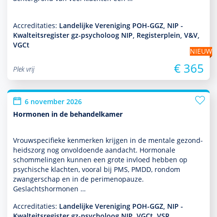
Accreditaties:
Landelijke Vereniging POH-GGZ, NIP -
Kwalteitsregister gz-psycholoog NIP, Registerplein, V&V,
VGCt
NIEUW
€ 365
Plek vrij
6 november 2026
Hormonen in de behandelkamer
Vrouwspeci­fieke kenmerken krijgen in de mentale gezond­
heids­zorg nog onvol­doende aan­dacht. Hormonale
schommelingen kunnen een grote invloed hebben op
psychische klachten, vooral bij PMS, PMDD, ron­dom
zwangerschap en in de perimenopauze.
Geslachtshormonen …
Accreditaties:
Landelijke Vereniging POH-GGZ, NIP -
Kwalteitsregister gz-psycholoog NIP, VGCt, VSR