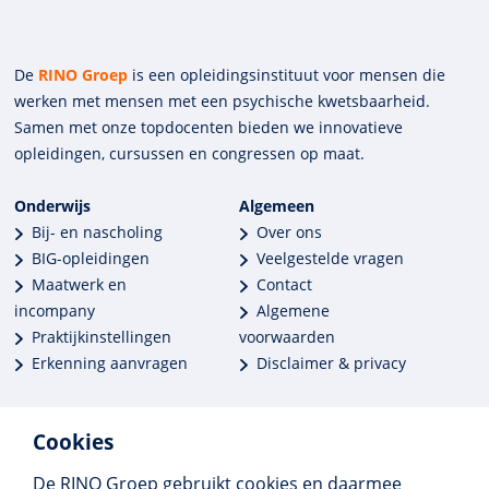
De
RINO Groep
is een opleidings­insti­tuut voor mensen die
werken met mensen met een psychische kwets­baar­heid.
Samen met onze top­docenten bieden we innova­tieve
opleidingen, cursussen en congres­sen op maat.
Onderwijs
Algemeen
Bij- en nascholing
Over ons
BIG-opleidingen
Veelgestelde vragen
Maatwerk en
Contact
incompany
Algemene
Praktijkinstellingen
voorwaarden
Erkenning aanvragen
Disclaimer & privacy
Cookies
De RINO Groep gebruikt cookies en daarmee