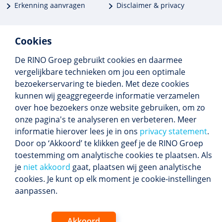
Erkenning aanvragen
Disclaimer & privacy
Cookies
De RINO Groep gebruikt cookies en daarmee
Meer dan 250 opleidingen
vergelijkbare technieken om jou een optimale
Alle BIG-opleidingen in huis
bezoekerservaring te bieden. Met deze cookies
Cedeo-erkend en CRKBO-geregistreerd
kunnen wij geaggregeerde informatie verzamelen
Gemiddelde beoordeling 8,4
over hoe bezoekers onze website gebruiken, om zo
onze pagina's te analyseren en verbeteren. Meer
informatie hierover lees je in ons
privacy statement
.
Door op ‘Akkoord’ te klikken geef je de RINO Groep
Volg ons
toestemming om analytische cookies te plaatsen. Als
Blijf op de hoogte van het (nieuwe) scholings­
je
niet akkoord
gaat, plaatsen wij geen analytische
aanbod en ons laatste nieuws.
cookies. Je kunt op elk moment je cookie-instellingen
Inschrijven nieuwsbrief
aanpassen.
Akkoord