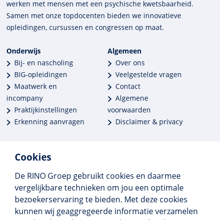
werken met mensen met een psychische kwets­baar­heid.
Samen met onze top­docenten bieden we innova­tieve
opleidingen, cursussen en congres­sen op maat.
Onderwijs
Algemeen
Bij- en nascholing
Over ons
BIG-opleidingen
Veelgestelde vragen
Maatwerk en
Contact
incompany
Algemene
Praktijkinstellingen
voorwaarden
Erkenning aanvragen
Disclaimer & privacy
Cookies
De RINO Groep gebruikt cookies en daarmee
Meer dan 250 opleidingen
vergelijkbare technieken om jou een optimale
Alle BIG-opleidingen in huis
bezoekerservaring te bieden. Met deze cookies
Cedeo-erkend en CRKBO-geregistreerd
kunnen wij geaggregeerde informatie verzamelen
Gemiddelde beoordeling 8,4