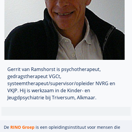
Gerrit van
Ramshorst
is psychotherapeut,
gedragstherapeut
VGCt
,
systeemtherapeut/supervisor/opleider
NVRG
en
VKJP
. Hij is werkzaam in de
Kinder
- en
Jeugdpsychiatrie bij
Triversum
, Alkmaar.
De
RINO Groep
is een opleidings­insti­tuut voor mensen die