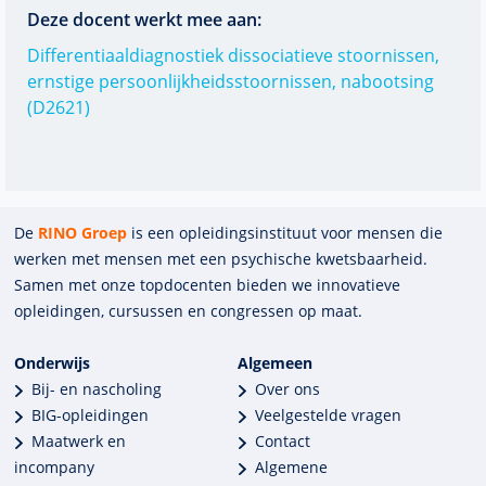
Deze docent werkt mee aan:
Differentiaaldiagnostiek dissociatieve stoornissen,
ernstige persoonlijkheidsstoornissen, nabootsing
(D2621)
De
RINO Groep
is een opleidings­insti­tuut voor mensen die
werken met mensen met een psychische kwets­baar­heid.
Samen met onze top­docenten bieden we innova­tieve
opleidingen, cursussen en congres­sen op maat.
Onderwijs
Algemeen
Bij- en nascholing
Over ons
BIG-opleidingen
Veelgestelde vragen
Maatwerk en
Contact
incompany
Algemene