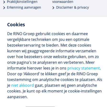
Praktijkinstellingen
voorwaarden
Erkenning aanvragen
Disclaimer & privacy
Cookies
De RINO Groep gebruikt cookies en daarmee
Meer dan 250 opleidingen
vergelijkbare technieken om jou een optimale
Alle BIG-opleidingen in huis
bezoekerservaring te bieden. Met deze cookies
Cedeo-erkend en CRKBO-geregistreerd
kunnen wij geaggregeerde informatie verzamelen
Gemiddelde beoordeling 8,4
over hoe bezoekers onze website gebruiken, om zo
onze pagina's te analyseren en verbeteren. Meer
informatie hierover lees je in ons
privacy statement
.
Door op ‘Akkoord’ te klikken geef je de RINO Groep
Volg ons
toestemming om analytische cookies te plaatsen. Als
Blijf op de hoogte van het (nieuwe) scholings­
je
niet akkoord
gaat, plaatsen wij geen analytische
aanbod en ons laatste nieuws.
cookies. Je kunt op elk moment je cookie-instellingen
Inschrijven nieuwsbrief
aanpassen.