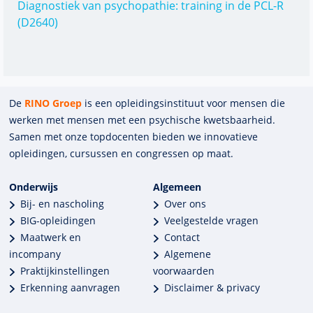
Diagnostiek van psychopathie: training in de PCL-R
(D2640)
De
RINO Groep
is een opleidings­insti­tuut voor mensen die
werken met mensen met een psychische kwets­baar­heid.
Samen met onze top­docenten bieden we innova­tieve
opleidingen, cursussen en congres­sen op maat.
Onderwijs
Algemeen
Bij- en nascholing
Over ons
BIG-opleidingen
Veelgestelde vragen
Maatwerk en
Contact
incompany
Algemene
Praktijkinstellingen
voorwaarden
Erkenning aanvragen
Disclaimer & privacy